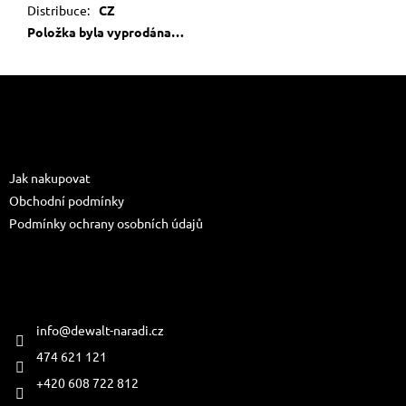
Distribuce
:
CZ
Položka byla vyprodána…
Z
á
p
a
Informace pro vás
t
Jak nakupovat
í
Obchodní podmínky
Podmínky ochrany osobních údajů
Kontakt
info
@
dewalt-naradi.cz
474 621 121
+420 608 722 812