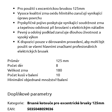
Pro použití s excentrickou bruskou 125mm
Vysoce kvalitní zrna oxidu hlinitého zaručují vynikající
úpravu povrchu
Pryskyřičné pojivo poskytuje vynikající soudržnost zrna
a tepelnou odolnost při broušení s elektrickým nářadím
Pevný a odolný podklad zaručuje dlouhou životnost a
vysoký výkon
K dispozici pouze v děrovaném provedení, aby mohl být
použit se všemi hlavními značkami profesionálních
elektrických brusek
Průměr
125 mm
Počet děr
8
Velikost zrna
180
Počet kusů v balení
10
Minimální objednané množství
1balení
Doplňkové parametry
Kategorie
:
Brusné kotouče pro excentrické brusky 125mm
EAN
:
5035048059036