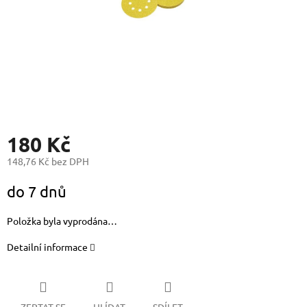
180 Kč
148,76 Kč bez DPH
Měrná
do 7 dnů
cena:
Položka byla vyprodána…
Detailní informace
ZEPTAT SE
HLÍDAT
SDÍLET