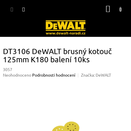
Přejít
NÁKUP
na
obsah
KOŠÍK
DT3106 DeWALT brusný kotouč
125mm K180 balení 10ks
3057
Průměrné
Neohodnoceno
Podrobnosti hodnocení
Značka:
DeWALT
hodnocení
produktu
je
0,0
z
5
hvězdiček.