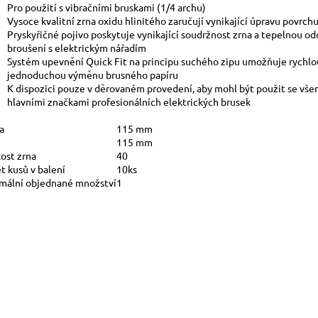
Pro použití s vibračními bruskami (1/4 archu)
Vysoce kvalitní zrna oxidu hlinitého zaručují vynikající úpravu povrch
Pryskyřičné pojivo poskytuje vynikající soudržnost zrna a tepelnou od
broušení s elektrickým nářadím
Systém upevnění Quick Fit na principu suchého zipu umožňuje rychlo
jednoduchou výměnu brusného papíru
K dispozici pouze v děrovaném provedení, aby mohl být použit se vše
hlavními značkami profesionálních elektrických brusek
a
115 mm
115 mm
kost zrna
40
t kusů v balení
10ks
mální objednané množství
1