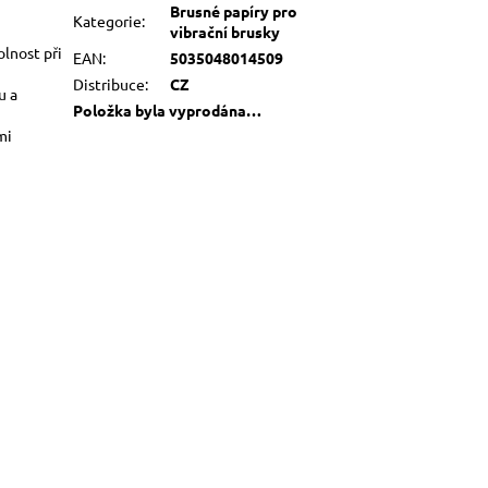
Brusné papíry pro
Kategorie
:
u
vibrační brusky
olnost při
EAN
:
5035048014509
Distribuce
:
CZ
u a
Položka byla vyprodána…
mi