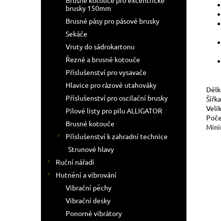
Brusné kotouče pro excentrické
brusky 150mm
Brusné pásy pro pásové brusky
Sekáče
Vruty do sádrokartonu
Řezné a brusné kotouče
Příslušenství pro vysavače
Hlavice pro rázové utahováky
Délk
Příslušenství pro oscilační brusky
Šířka
Veli
Pilové listy pro pilu ALLIGATOR
Poče
Brusné kotouče
Mini
Příslušenství k zahradní technice
Strunové hlavy
Ruční nářadí
Hutnění a vibrování
Vibrační pěchy
Vibrační desky
Ponorné vibrátory