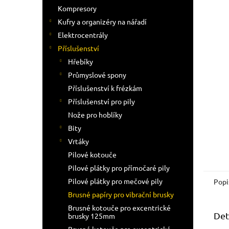
n
Kompresory
e
Kufry a organizéry na nářadí
l
Elektrocentrály
Příslušenství
Hřebíky
Průmyslové spony
Příslušenství k frézkám
Příslušenství pro pily
Nože pro hoblíky
Bity
Vrtáky
Pilové kotouče
Pilové plátky pro přímočaré pily
Pilové plátky pro mečové pily
Popi
Brusné papíry pro vibrační brusky
Brusné kotouče pro excentrické
Det
brusky 125mm