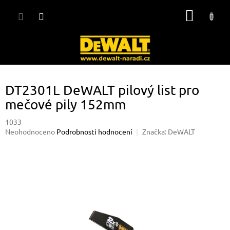
Přejít
NÁKUP
na
obsah
KOŠÍK
DT2301L DeWALT pilový list pro
mečové pily 152mm
1033
Průměrné
Neohodnoceno
Podrobnosti hodnocení
Značka:
DeWALT
hodnocení
produktu
je
0,0
z
5
hvězdiček.