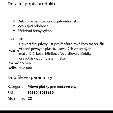
Detailní popis produktu
Delší provozní životnost pilového listu.
Vynikající odolnost.
Efektivní řezný výkon.
CS TPI
10
Univerzální pilový list pro řezání široké řady materiálů
včetně pevných plastů, lisovaných vrstvených
Použití
materiálů, kovu, hliníku, dřeva, dřeva s hřebíky,
dřevotřísky, gumy a laminátu.
Rozteč
2.5 mm
Délka
152 mm
Doplňkové parametry
Kategorie
:
Pilové plátky pro mečové pily
EAN
:
5035048088630
Distribuce
:
CZ
Z