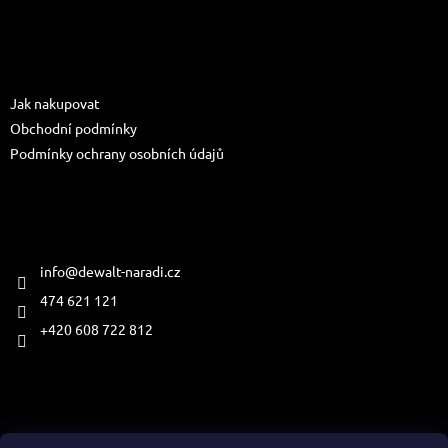
á
p
a
Informace pro vás
t
Jak nakupovat
í
Obchodní podmínky
Podmínky ochrany osobních údajů
Kontakt
info
@
dewalt-naradi.cz
474 621 121
+420 608 722 812
Přijímáme online platby