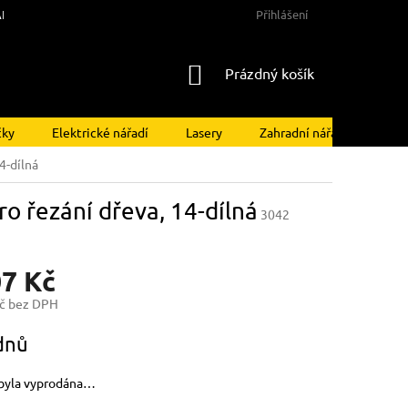
NY OSOBNÍCH ÚDAJŮ
Přihlášení
NÁKUPNÍ
Prázdný košík
KOŠÍK
čky
Elektrické nářadí
Lasery
Zahradní nářadí
Kom
4-dílná
o řezání dřeva, 14-dílná
3042
07 Kč
č bez DPH
dnů
byla vyprodána…