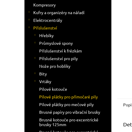
n
Kompresory
e
Kufry a organizéry na nářadí
l
Elektrocentrály
Příslušenství
Hřebíky
Průmyslové spony
Příslušenství k frézkám
Příslušenství pro pily
Nože pro hoblíky
Bity
Vrtáky
Pilové kotouče
Pilové plátky pro přímočaré pily
Pilové plátky pro mečové pily
Popi
Brusné papíry pro vibrační brusky
Brusné kotouče pro excentrické
Det
brusky 125mm