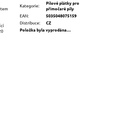
Pilové plátky pro
Kategorie
:
rytem
přímočaré pily
EAN
:
5035048075159
Distribuce
:
CZ
cí
Položka byla vyprodána…
20