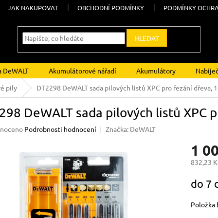
JAK NAKUPOVAT
OBCHODNÍ PODMÍNKY
PODMÍNKY OCHRA
HLEDAT
ka DeWALT
Akumulátorové nářadí
Akumulátory
Nabíje
é pily
DT2298 DeWALT sada pilových listů XPC pro řezání dřeva, 1
98 DeWALT sada pilových listů XPC pr
né
noceno
Podrobnosti hodnocení
Značka:
DeWALT
ení
1 0
u
832,23 K
Měrná
do 7 
cena:
ek.
Položka 