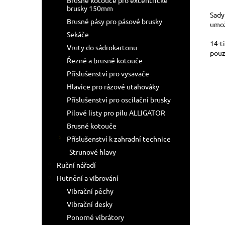
Brusné kotouče pro excentrické
brusky 150mm
Sady
Brusné pásy pro pásové brusky
umož
Sekáče
14-t
Vruty do sádrokartonu
pouz
Řezné a brusné kotouče
Příslušenství pro vysavače
Hlavice pro rázové utahováky
Příslušenství pro oscilační brusky
Pilové listy pro pilu ALLIGATOR
Brusné kotouče
Příslušenství k zahradní technice
Strunové hlavy
Ruční nářadí
Hutnění a vibrování
Vibrační pěchy
Vibrační desky
Ponorné vibrátory