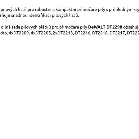
 pilových listů pro robustní a kompaktní přímočaré pily s průhledným k
ňuje snadnou identifikaci pilových listů.
i dílná sada pilových plátků pro přímočaré pily
DeWALT DT2298
obsahují
dro, 4xDT2209, 4xDT2205, 2xDT2213, DT2216, DT2218, DT2217, DT22