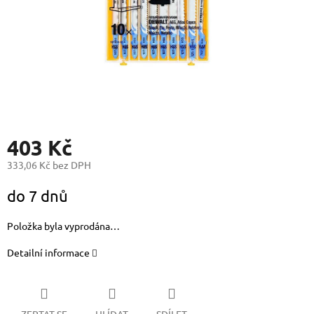
403 Kč
333,06 Kč bez DPH
Měrná
do 7 dnů
cena:
Položka byla vyprodána…
Detailní informace
ZEPTAT SE
HLÍDAT
SDÍLET