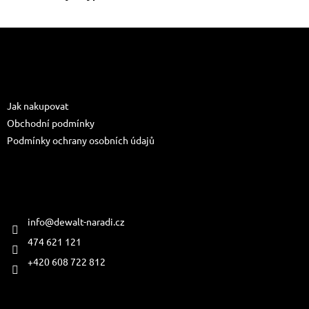
Z
á
p
a
Informace pro vás
t
Jak nakupovat
í
Obchodní podmínky
Podmínky ochrany osobních údajů
Kontakt
info
@
dewalt-naradi.cz
474 621 121
+420 608 722 812