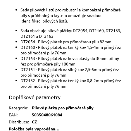
Sady pilových listů pro robustní a kompaktní přímočaré
pily s průhledným krytem umožňuje snadnou
identifikaci pilových listů.
Sada obsahuje pilové plátky: DT2054, DT2160, DT2163,
DT2161 a DT2162
DT2054 - Pilový plátek pro přímočarou pilu 82mm
DT2160 - Pilový plátek na tenký kov 1,5-4mm přímý řez
pro přímočaré pily 76mm
DT2163 - Pilový plátek na kov a plasty do 30mm přímý
řez pro přímočaré pily 100mm
DT2161 - Pilový plátek na silný kov 2,5-6mm přímý řez
pro přímočaré pily 76mm
DT2162 - Pilový plátek na tenký kov 0,8-2mm přímý řez
pro přímočaré pily 76mm
Doplňkové parametry
Kategorie
:
Pilové plátky pro přímočaré pily
EAN
:
5035048061084
Distribuce
:
CZ
Položka byla vyprodána…