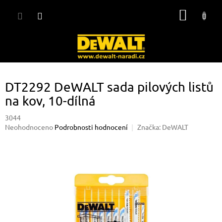
Přejít
NÁKUP
na
obsah
KOŠÍK
DT2292 DeWALT sada pilových listů
na kov, 10-dílná
3044
Průměrné
Neohodnoceno
Podrobnosti hodnocení
Značka:
DeWALT
hodnocení
produktu
je
0,0
z
5
hvězdiček.