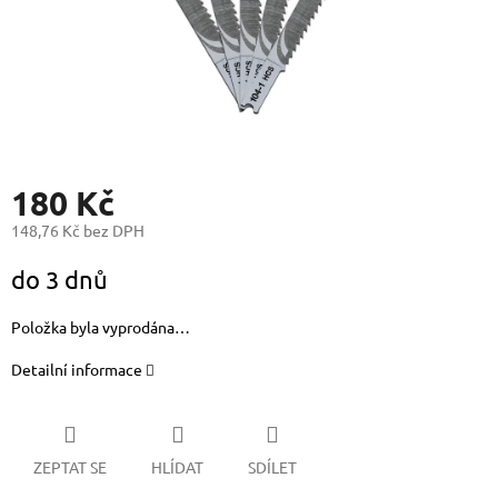
180 Kč
148,76 Kč bez DPH
Měrná
do 3 dnů
cena:
Položka byla vyprodána…
Detailní informace
ZEPTAT SE
HLÍDAT
SDÍLET