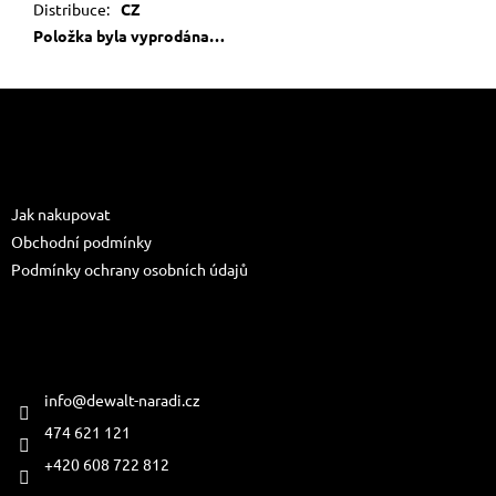
Distribuce
:
CZ
Položka byla vyprodána…
Z
á
p
a
Informace pro vás
t
Jak nakupovat
í
Obchodní podmínky
Podmínky ochrany osobních údajů
Kontakt
info
@
dewalt-naradi.cz
474 621 121
+420 608 722 812