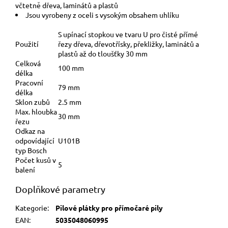
včtetně dřeva, laminátů a plastů
Jsou vyrobeny z oceli s vysokým obsahem uhlíku
S upínací stopkou ve tvaru U pro čisté přímé
Použití
řezy dřeva, dřevotřísky, překližky, laminátů a
plastů až do tloušťky 30 mm
Celková
100 mm
délka
Pracovní
79 mm
délka
Sklon zubů
2.5 mm
Max. hloubka
30 mm
řezu
Odkaz na
odpovídající
U101B
typ Bosch
Počet kusů v
5
balení
Doplňkové parametry
Kategorie
:
Pilové plátky pro přímočaré pily
EAN
:
5035048060995