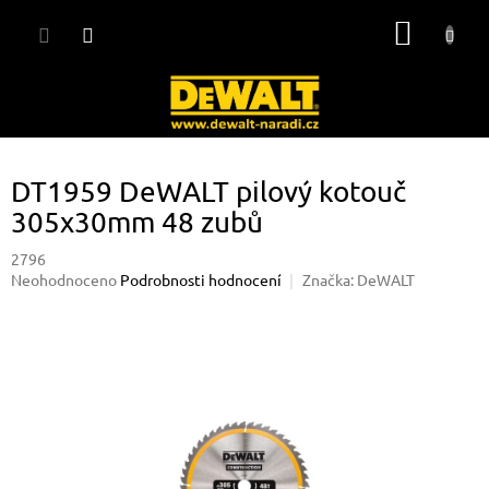
Přejít
NÁKUP
na
obsah
KOŠÍK
DT1959 DeWALT pilový kotouč
305x30mm 48 zubů
2796
Průměrné
Neohodnoceno
Podrobnosti hodnocení
Značka:
DeWALT
hodnocení
produktu
je
0,0
z
5
hvězdiček.