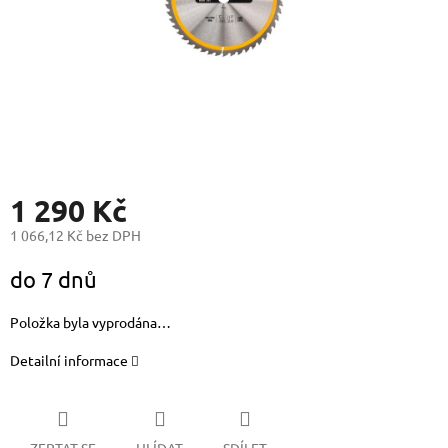
1 290 Kč
1 066,12 Kč bez DPH
Měrná
do 7 dnů
cena:
Položka byla vyprodána…
Detailní informace
ZEPTAT SE
HLÍDAT
SDÍLET