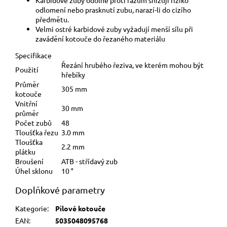
odlomení nebo prasknutí zubu, narazí-li do cizího
předmětu.
Velmi ostré karbidové zuby vyžadují menší sílu při
zavádění kotouče do řezaného materiálu
Specifikace
Řezání hrubého řeziva, ve kterém mohou být
Použití
hřebíky
Průměr
305 mm
kotouče
Vnitřní
30 mm
průměr
Počet zubů
48
Tloušťka řezu
3.0 mm
Tloušťka
2.2 mm
plátku
Broušení
ATB - střídavý zub
Úhel sklonu
10 °
Doplňkové parametry
Kategorie
:
Pilové kotouče
EAN
:
5035048095768