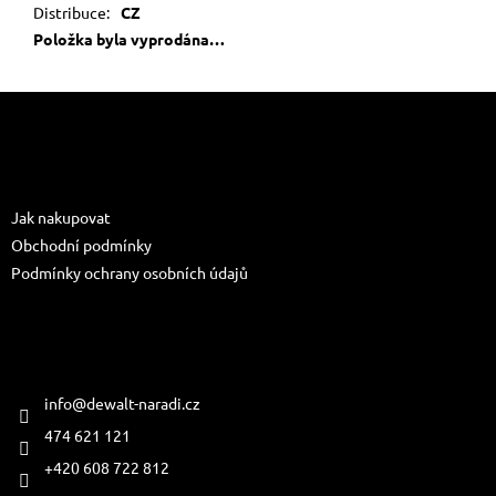
Distribuce
:
CZ
Položka byla vyprodána…
Z
á
p
a
Informace pro vás
t
Jak nakupovat
í
Obchodní podmínky
Podmínky ochrany osobních údajů
Kontakt
info
@
dewalt-naradi.cz
474 621 121
+420 608 722 812