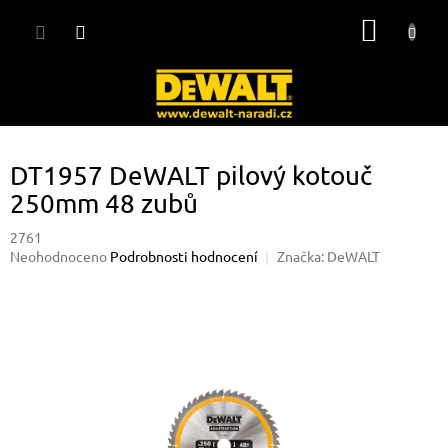
Přejít
NÁKUP
na
obsah
KOŠÍK
DT1957 DeWALT pilový kotouč
250mm 48 zubů
2761
Průměrné
Neohodnoceno
Podrobnosti hodnocení
Značka:
DeWALT
hodnocení
produktu
je
0,0
z
5
hvězdiček.