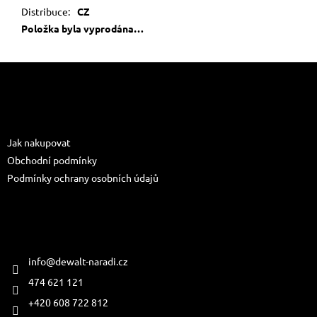
Distribuce
:
CZ
Položka byla vyprodána…
Z
á
p
a
Informace pro vás
t
Jak nakupovat
í
Obchodní podmínky
Podmínky ochrany osobních údajů
Kontakt
info
@
dewalt-naradi.cz
474 621 121
+420 608 722 812