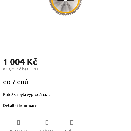
1 004 Kč
829,75 Kč bez DPH
Měrná
do 7 dnů
cena:
Položka byla vyprodána…
Detailní informace
ZEPTAT SE
HLÍDAT
SDÍLET