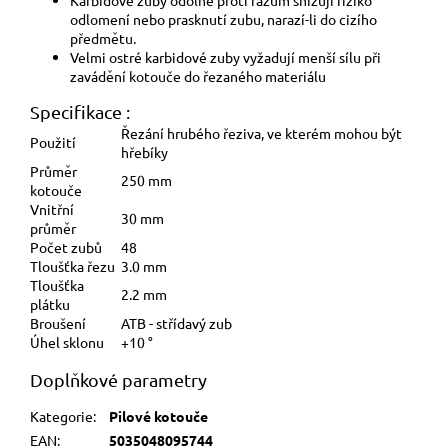
odlomení nebo prasknutí zubu, narazí-li do cizího
předmětu.
Velmi ostré karbidové zuby vyžadují menší sílu při
zavádění kotouče do řezaného materiálu
Specifikace :
Řezání hrubého řeziva, ve kterém mohou být
Použití
hřebíky
Průměr
250 mm
kotouče
Vnitřní
30 mm
průměr
Počet zubů
48
Tloušťka řezu
3.0 mm
Tloušťka
2.2 mm
plátku
Broušení
ATB - střídavý zub
Úhel sklonu
+10 °
Doplňkové parametry
Kategorie
:
Pilové kotouče
EAN
:
5035048095744