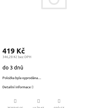
419 Kč
346,28 Kč bez DPH
Měrná
do 3 dnů
cena:
Položka byla vyprodána…
Detailní informace
ZEPTAT SE
HLÍDAT
SDÍLET