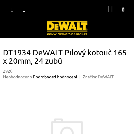
Přejít
NÁKUP
na
obsah
KOŠÍK
DT1934 DeWALT Pilový kotouč 165
x 20mm, 24 zubů
2920
Průměrné
Neohodnoceno
Podrobnosti hodnocení
Značka:
DeWALT
hodnocení
produktu
je
0,0
z
5
hvězdiček.