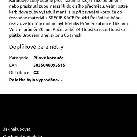
nebo prasknutí zubu, narazí-li do cizího předmětu. Velmi ostré
karbidové zuby vyžadují menší sílu při zavádění kotouče do
řezaného materiálu. SPECIFIKACE Použití Řezání hrubého
řeziva, ve kterém mohou být hřebíky Průměr kotouče 165 mm
Vnitřní průměr 20 mm Počet zubů 24 Tloušťka řezu Tloušťka
plátku Broušení Úhel sklonu CS Finish
Doplňkové parametry
Kategorie
:
Pilové kotouče
EAN
:
5035048095515
Distribuce
:
CZ
Položka byla vyprodána…
Z
á
p
a
Informace pro vás
t
Jak nakupovat
í
Obchodní podmínky