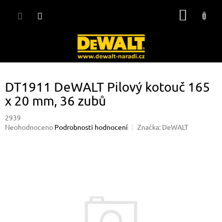
Přejít
NÁKUP
na
obsah
KOŠÍK
DT1911 DeWALT Pilový kotouč 165
x 20 mm, 36 zubů
2939
Průměrné
Neohodnoceno
Podrobnosti hodnocení
Značka:
DeWALT
hodnocení
produktu
je
0,0
z
5
hvězdiček.