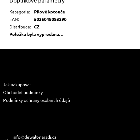
Doplňkové parametry
Kategorie
:
Pilové kotouče
EAN
:
5035048093290
Distribuce
:
CZ
Položka byla vyprodána…
Z
á
p
a
Informace pro vás
t
Jak nakupovat
í
Obchodní podmínky
Podmínky ochrany osobních údajů
Kontakt
info
@
dewalt-naradi.cz