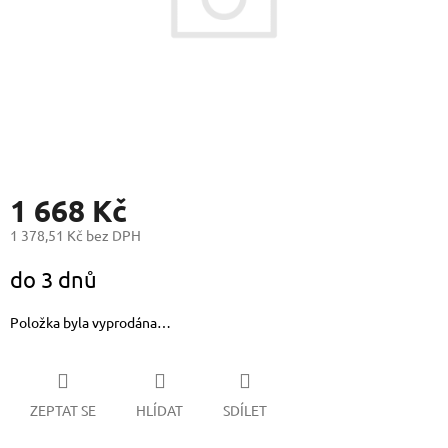
1 668 Kč
1 378,51 Kč bez DPH
Měrná
do 3 dnů
cena:
Položka byla vyprodána…
ZEPTAT SE
HLÍDAT
SDÍLET