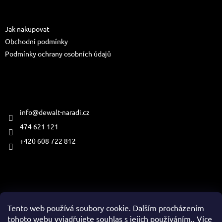
a
Informace pro vás
t
Jak nakupovat
í
Obchodní podmínky
Podmínky ochrany osobních údajů
Kontakt
info
@
dewalt-naradi.cz
474 621 121
+420 608 722 812
Přijímáme online platby
Tento web používá soubory cookie. Dalším procházením
tohoto webu vyjadřujete souhlas s jejich používáním.. Více