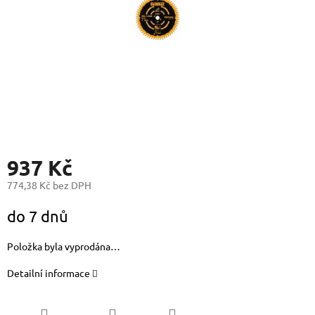
937 Kč
774,38 Kč bez DPH
Měrná
do 7 dnů
cena:
Položka byla vyprodána…
Detailní informace