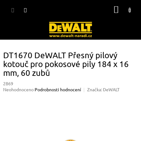
Přejít
NÁKUP
na
obsah
KOŠÍK
DT1670 DeWALT Přesný pilový
kotouč pro pokosové pily 184 x 16
mm, 60 zubů
2869
Průměrné
Neohodnoceno
Podrobnosti hodnocení
Značka:
DeWALT
hodnocení
produktu
je
0,0
z
5
hvězdiček.