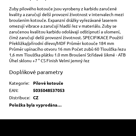
Zuby pilového kotouče jsou vyrobeny z karbidu zaručené
kvality a zaručují delší provozní životnost v intervalech mezi
broušením kotouče. Expanzní drážky vyřezávané laserem
omezují vibrace a zaručují hladší řez v materiálu. Zuby se
zaručenou kvalitou karbidu odolávají odštípnutí a ulomení,
čímž zaručují delší provozní životnost. SPECIFIKACE Použití
Překližka/přírodní dřevo/MDF Průměr kotouče 184 mm
Průměr upínacího otvoru 16 mm Počet zubů 60 Tloušťka řezu
1,6 mm Tloušťka plátku 1.0 mm Broušení Střídavé šikmé - ATB
Úhel sklonu +7 ° CS Finish Velmi jemný řez
Doplňkové parametry
Kategorie
:
Pilové kotouče
EAN
:
5035048537053
Distribuce
:
CZ
Položka byla vyprodána…
Z
á
p