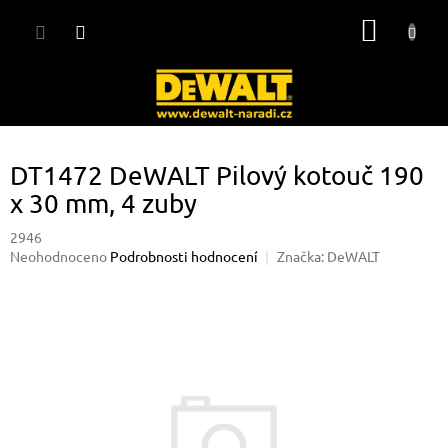
Přejít
NÁKUP
na
obsah
KOŠÍK
DT1472 DeWALT Pilový kotouč 190
x 30 mm, 4 zuby
2946
Průměrné
Neohodnoceno
Podrobnosti hodnocení
Značka:
DeWALT
hodnocení
produktu
je
0,0
z
5
hvězdiček.