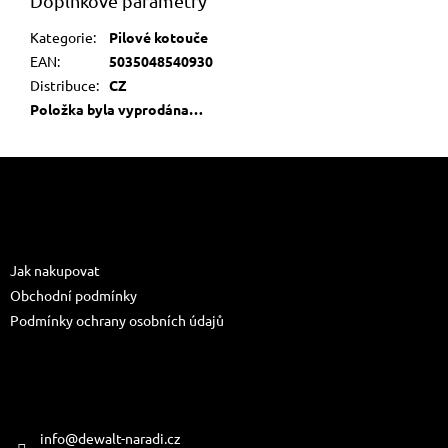
Doplňkové parametry
Kategorie
:
Pilové kotouče
EAN
:
5035048540930
Distribuce
:
CZ
Položka byla vyprodána…
Z
á
p
a
Informace pro vás
t
Jak nakupovat
í
Obchodní podmínky
Podmínky ochrany osobních údajů
Kontakt
info
@
dewalt-naradi.cz