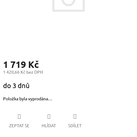
1 719 Kč
1 420,66 Kč bez DPH
Měrná
do 3 dnů
cena:
Položka byla vyprodána…
ZEPTAT SE
HLÍDAT
SDÍLET