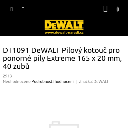
Přejít
NÁKUP
na
obsah
KOŠÍK
DT1091 DeWALT Pilový kotouč pro
ponorné pily Extreme 165 x 20 mm,
40 zubů
2913
Průměrné
Neohodnoceno
Podrobnosti hodnocení
Značka:
DeWALT
hodnocení
produktu
je
0,0
z
5
hvězdiček.