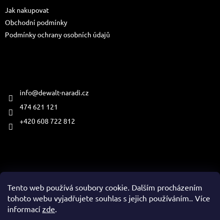
t
Jak nakupovat
í
Obchodní podmínky
Podmínky ochrany osobních údajů
Kontakt
info
@
dewalt-naradi.cz
474 621 121
+420 608 722 812
Přijímáme online platby
Tento web používá soubory cookie. Dalším procházením
tohoto webu vyjadřujete souhlas s jejich používáním.. Více
informací
zde
.