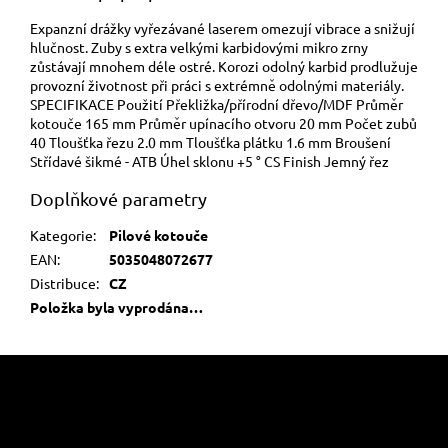
Expanzní drážky vyřezávané laserem omezují vibrace a snižují
hlučnost. Zuby s extra velkými karbidovými mikro zrny
zůstávají mnohem déle ostré. Korozi odolný karbid prodlužuje
provozní životnost při práci s extrémně odolnými materiály.
SPECIFIKACE Použití Překližka/přírodní dřevo/MDF Průměr
kotouče 165 mm Průměr upínacího otvoru 20 mm Počet zubů
40 Tloušťka řezu 2.0 mm Tloušťka plátku 1.6 mm Broušení
Střídavé šikmé - ATB Úhel sklonu +5 ° CS Finish Jemný řez
Doplňkové parametry
Kategorie
:
Pilové kotouče
EAN
:
5035048072677
Distribuce
:
CZ
Položka byla vyprodána…
Z
á
p
a
Informace pro vás