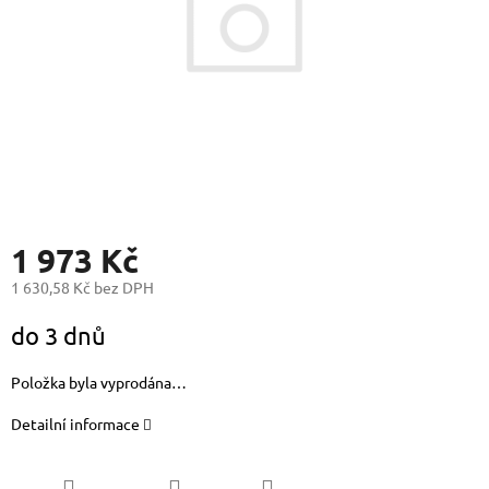
1 973 Kč
1 630,58 Kč bez DPH
Měrná
do 3 dnů
cena:
Položka byla vyprodána…
Detailní informace