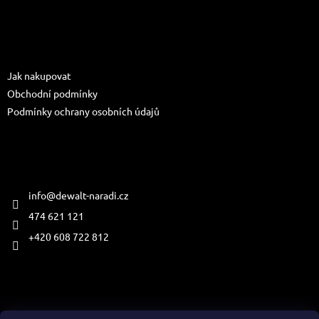
Z
á
p
a
Informace pro vás
t
Jak nakupovat
í
Obchodní podmínky
Podmínky ochrany osobních údajů
Kontakt
info
@
dewalt-naradi.cz
474 621 121
+420 608 722 812
Přijímáme online platby