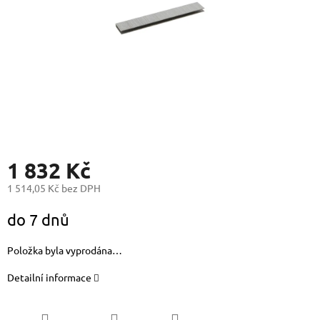
1 832 Kč
1 514,05 Kč bez DPH
Měrná
do 7 dnů
cena:
Položka byla vyprodána…
Detailní informace