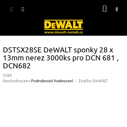
Přejít
NÁKUP
na
obsah
KOŠÍK
DSTSX28SE DeWALT sponky 28 x
13mm nerez 3000ks pro DCN 681 ,
DCN682
2589
Průměrné
Neohodnoceno
Podrobnosti hodnocení
Značka:
DeWALT
hodnocení
produktu
je
0,0
z
5
hvězdiček.