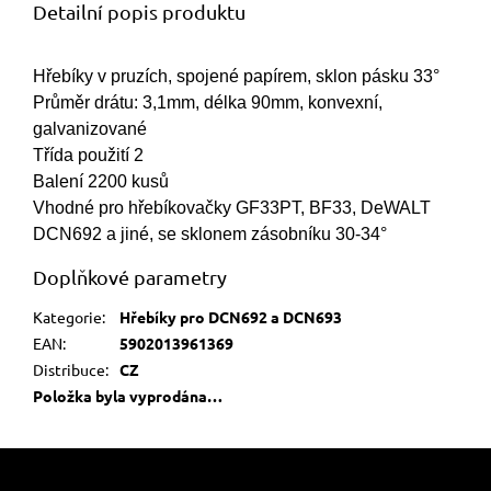
Detailní popis produktu
Hřebíky v pruzích, spojené papírem, sklon pásku 33°
Průměr drátu: 3,1mm, délka 90mm, konvexní,
galvanizované
Třída použití 2
Balení 2200 kusů
Vhodné pro hřebíkovačky GF33PT, BF33, DeWALT
DCN692 a jiné, se sklonem zásobníku 30-34°
Doplňkové parametry
Kategorie
:
Hřebíky pro DCN692 a DCN693
EAN
:
5902013961369
Distribuce
:
CZ
Položka byla vyprodána…
Z
á