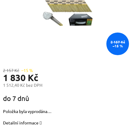
2 157 Kč
–15 %
2 157 Kč
–15 %
1 830 Kč
1 512,40 Kč bez DPH
Měrná
do 7 dnů
cena:
Položka byla vyprodána…
Detailní informace