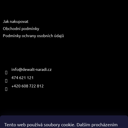
p
a
Informace pro vás
t
Jak nakupovat
í
Obchodní podmínky
Podmínky ochrany osobních údajů
Kontakt
info
@
dewalt-naradi.cz
474 621 121
+420 608 722 812
Přijímáme online platby
Tento web používá soubory cookie. Dalším procházením