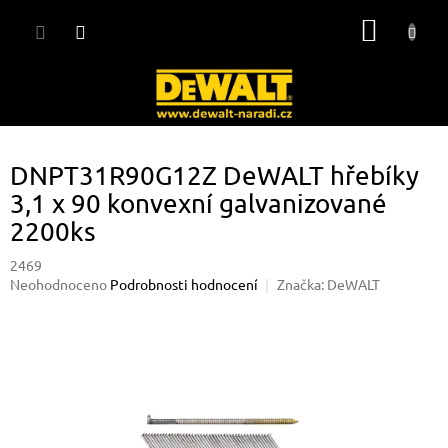
Přejít
NÁKUP
na
obsah
KOŠÍK
DNPT31R90G12Z DeWALT hřebíky
3,1 x 90 konvexní galvanizované
2200ks
2469
Průměrné
Neohodnoceno
Podrobnosti hodnocení
Značka:
DeWALT
hodnocení
produktu
je
0,0
z
5
hvězdiček.