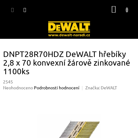
Přejít
NÁKUP
na
obsah
KOŠÍK
DNPT28R70HDZ DeWALT hřebíky
2,8 x 70 konvexní žárově zinkované
1100ks
2545
Průměrné
Neohodnoceno
Podrobnosti hodnocení
Značka:
DeWALT
hodnocení
produktu
je
0,0
z
5
hvězdiček.