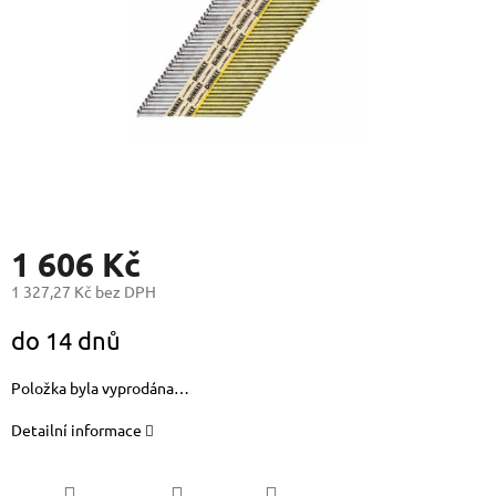
1 606 Kč
1 327,27 Kč bez DPH
Měrná
do 14 dnů
cena:
Položka byla vyprodána…
Detailní informace