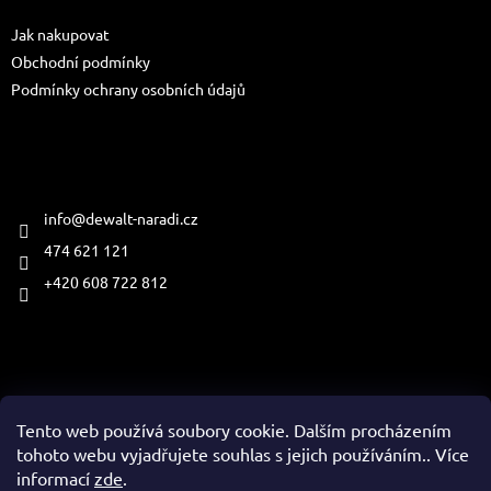
t
Jak nakupovat
í
Obchodní podmínky
Podmínky ochrany osobních údajů
Kontakt
info
@
dewalt-naradi.cz
474 621 121
+420 608 722 812
Přijímáme online platby
Tento web používá soubory cookie. Dalším procházením
tohoto webu vyjadřujete souhlas s jejich používáním.. Více
informací
zde
.