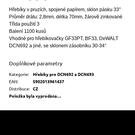
Hřebíky v pruzích, spojené papírem, sklon pásku 33°
Průměr drátu: 2,8mm, délka 70mm, žárově zinkované
Třída použití 3
Balení 1100 kusů
Vhodné pro hřebíkovačky GF33PT, BF33, DeWALT
DCN692 a jiné, se sklonem zásobníku 30-34°
Doplňkové parametry
Kategorie
:
Hřebíky pro DCN692 a DCN693
EAN
:
5902013961437
Distribuce
:
CZ
Položka byla vyprodána…
Z
á
p
a
Informace pro vás