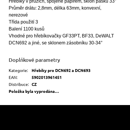
Hřebíky v pruzích, spojené papírem, sklon pásku 33°
Průměr drátu: 2,8mm, délka 63mm, konvexní,
nerezové
Třída použití 3
Balení 1100 kusů
Vhodné pro hřebíkovačky GF33PT, BF33, DeWALT
DCN692 a jiné, se sklonem zásobníku 30-34°
Doplňkové parametry
Kategorie
:
Hřebíky pro DCN692 a DCN693
EAN
:
5902013961451
Distribuce
:
CZ
Položka byla vyprodána…
Z
á
p
a
Informace pro vás