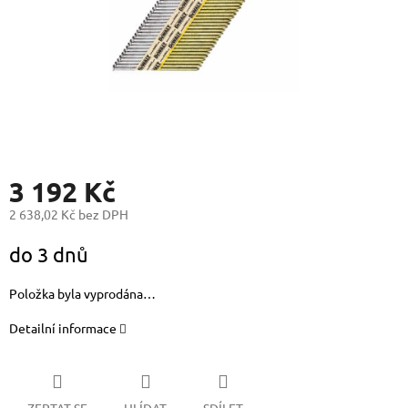
3 192 Kč
2 638,02 Kč bez DPH
Měrná
do 3 dnů
cena:
Položka byla vyprodána…
Detailní informace
ZEPTAT SE
HLÍDAT
SDÍLET