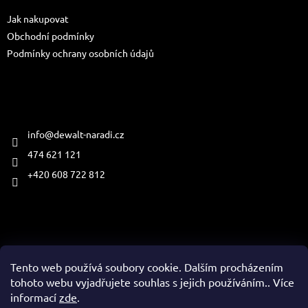
t
Jak nakupovat
í
Obchodní podmínky
Podmínky ochrany osobních údajů
Kontakt
info
@
dewalt-naradi.cz
474 621 121
+420 608 722 812
Přijímáme online platby
Tento web používá soubory cookie. Dalším procházením
tohoto webu vyjadřujete souhlas s jejich používáním.. Více
informací
zde
.