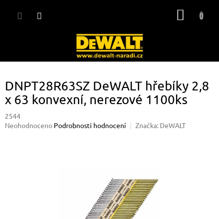
Přejít
NÁKUP
na
obsah
KOŠÍK
DNPT28R63SZ DeWALT hřebíky 2,8
x 63 konvexní, nerezové 1100ks
2544
Průměrné
Neohodnoceno
Podrobnosti hodnocení
Značka:
DeWALT
hodnocení
produktu
je
0,0
z
5
hvězdiček.