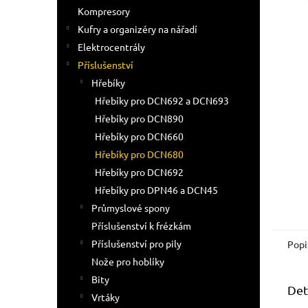
n
Kompresory
e
Kufry a organizéry na nářadí
l
Elektrocentrály
Příslušenství
Hřebíky
Hřebíky pro DCN692 a DCN693
Hřebíky pro DCN890
Hřebíky pro DCN660
Hřebíky pro DCN680
Hřebíky pro DCN692
Hřebíky pro DPN46 a DCN45
Průmyslové spony
Příslušenství k frézkám
Příslušenství pro pily
Popi
Nože pro hoblíky
Bity
Det
Vrtáky