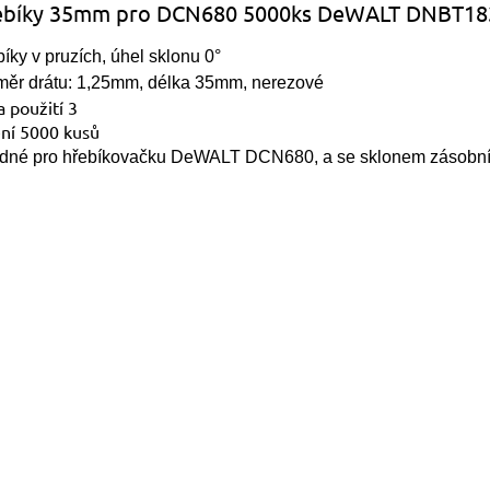
ebíky 35mm pro DCN680 5000ks DeWALT DNBT18
íky v pruzích, úhel sklonu 0°
měr drátu: 1,25mm, délka 35mm, nerezové
a použití 3
ení 5000 kusů
dné pro hřebíkovačku DeWALT DCN680, a se sklonem zásobní