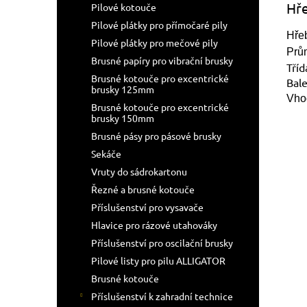
Hř
Pilové kotouče
Pilové plátky pro přímočaré pily
Hřeb
Pilové plátky pro mečové pily
Prů
Brusné papíry pro vibrační brusky
Tříd
Brusné kotouče pro excentrické
Bal
brusky 125mm
Vho
Brusné kotouče pro excentrické
brusky 150mm
Brusné pásy pro pásové brusky
Sekáče
Vruty do sádrokartonu
Řezné a brusné kotouče
Příslušenství pro vysavače
Hlavice pro rázové utahováky
Příslušenství pro oscilační brusky
Pilové listy pro pilu ALLIGATOR
Brusné kotouče
Příslušenství k zahradní technice