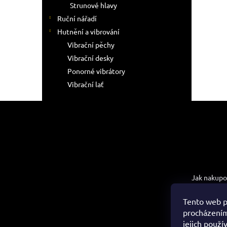
Strunové hlavy
Ruční nářadí
Hutnění a vibrování
Vibrační pěchy
Vibrační desky
Ponorné vibrátory
Vibrační lať
Z
á
p
a
t
Informac
í
Jak nakupo
Obchodní 
Tento web p
Podmínky 
procházením
údajů
jejich použí