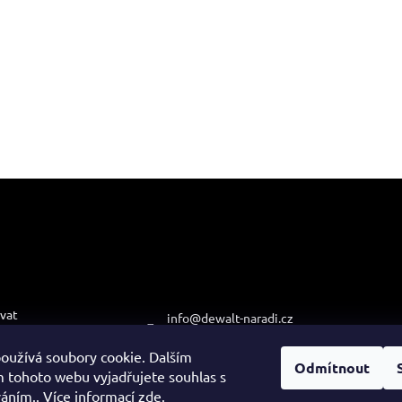
e pro vás
Kontakt
Přijímá
platby
vat
info
@
dewalt-naradi.cz
podmínky
474 621 121
oužívá soubory cookie. Dalším
ochrany osobních
Odmítnout
+420 608 722 812
 tohoto webu vyjadřujete souhlas s
váním.. Více informací
zde
.