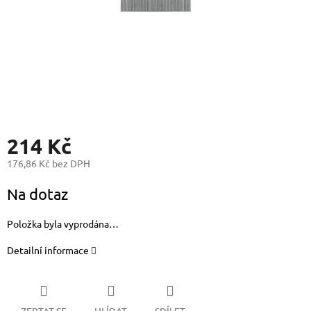
214 Kč
176,86 Kč bez DPH
Měrná
Na dotaz
cena:
Položka byla vyprodána…
Detailní informace
ZEPTAT SE
HLÍDAT
SDÍLET