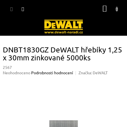
Přejít
NÁKUP
na
obsah
KOŠÍK
DNBT1830GZ DeWALT hřebíky 1,25
x 30mm zinkované 5000ks
2567
Průměrné
Neohodnoceno
Podrobnosti hodnocení
Značka:
DeWALT
hodnocení
produktu
je
0,0
z
5
hvězdiček.