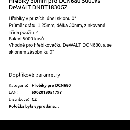
Hřebíky 30mm pro DCN680 5000ks
DeWALT DNBT1830GZ
Hřebíky v pruzích, úhel sklonu 0°
Průměr drátu: 1,25mm, délka 30mm, zinkované
Třída použití 2
Balení 5000 kusů
Vhodné pro hřebíkovačku DeWALT DCN680, a se
sklonem zásobníku 0°
Doplňkové parametry
Kategorie
:
Hřebíky pro DCN680
EAN
:
5902013951797
Distribuce
:
CZ
Položka byla vyprodána…
Z
á