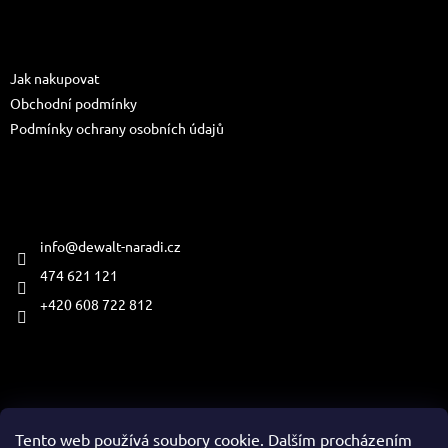
p
a
Informace pro vás
t
Jak nakupovat
í
Obchodní podmínky
Podmínky ochrany osobních údajů
Kontakt
info
@
dewalt-naradi.cz
474 621 121
+420 608 722 812
Přijímáme online platby
Tento web používá soubory cookie. Dalším procházením