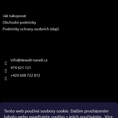
a
Informace pro vás
t
Jak nakupovat
í
Obchodní podmínky
Podmínky ochrany osobních údajů
Kontakt
info
@
dewalt-naradi.cz
474 621 121
+420 608 722 812
Přijímáme online platby
Tento web používá soubory cookie. Dalším procházením
tohoto webu vyjadřujete souhlas s jejich používáním.. Více