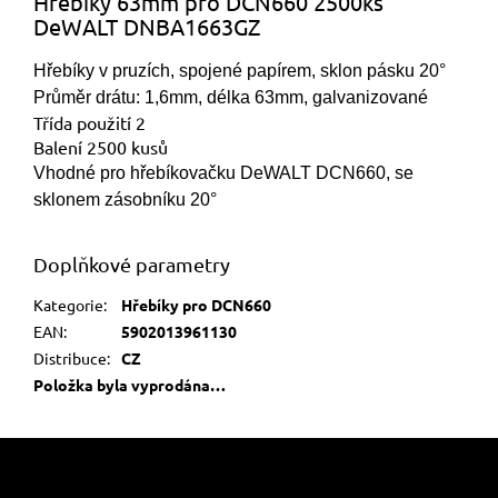
Hřebíky 63mm pro DCN660 2500ks
DeWALT DNBA1663GZ
Hřebíky v pruzích, spojené papírem, sklon pásku 20°
Průměr drátu: 1,6mm, délka 63mm, galvanizované
Třída použití 2
Balení 2500 kusů
Vhodné pro hřebíkovačku DeWALT DCN660, se
sklonem zásobníku 20°
Doplňkové parametry
Kategorie
:
Hřebíky pro DCN660
EAN
:
5902013961130
Distribuce
:
CZ
Položka byla vyprodána…
Z
á
p