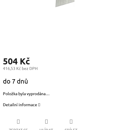
504 Kč
416,53 Kč bez DPH
Měrná
do 7 dnů
cena:
Položka byla vyprodána…
Detailní informace
ZEPTAT SE
HLÍDAT
SDÍLET