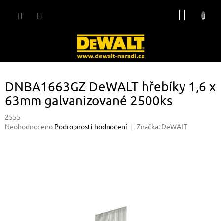
Přejít
NÁKUP
na
obsah
KOŠÍK
DNBA1663GZ DeWALT hřebíky 1,6 x
63mm galvanizované 2500ks
2555
Průměrné
Neohodnoceno
Podrobnosti hodnocení
Značka:
DeWALT
hodnocení
produktu
je
0,0
z
5
hvězdiček.