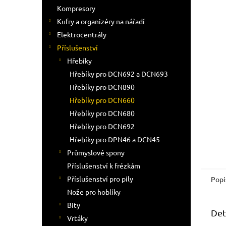
n
Kompresory
e
Kufry a organizéry na nářadí
l
Elektrocentrály
Příslušenství
Hřebíky
Hřebíky pro DCN692 a DCN693
Hřebíky pro DCN890
Hřebíky pro DCN660
Hřebíky pro DCN680
Hřebíky pro DCN692
Hřebíky pro DPN46 a DCN45
Průmyslové spony
Příslušenství k frézkám
Příslušenství pro pily
Popi
Nože pro hoblíky
Bity
Det
Vrtáky