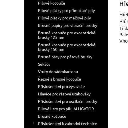
Hř
Pilové kotouče
Pilové plátky pro přímočaré pily
Hřeb
Pilové plátky pro mečové pily
Prů
Brusné papíry pro vibrační brusky
Tříd
Brusné kotouče pro excentrické
Bal
brusky 125mm
Vho
Brusné kotouče pro excentrické
brusky 150mm
Brusné pásy pro pásové brusky
Sekáče
Vruty do sádrokartonu
Řezné a brusné kotouče
Příslušenství pro vysavače
Hlavice pro rázové utahováky
Příslušenství pro oscilační brusky
Pilové listy pro pilu ALLIGATOR
Brusné kotouče
Příslušenství k zahradní technice