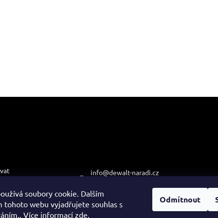
e pro vás
Kontakt
Přijímá
platby
vat
info
@
dewalt-naradi.cz
podmínky
474 621 121
oužívá soubory cookie. Dalším
ochrany osobních
Odmítnout
+420 608 722 812
 tohoto webu vyjadřujete souhlas s
váním.. Více informací
zde
.