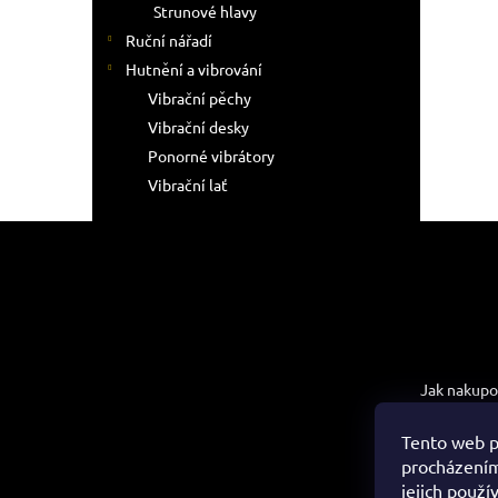
Strunové hlavy
Ruční nářadí
Hutnění a vibrování
Vibrační pěchy
Vibrační desky
Ponorné vibrátory
Vibrační lať
Z
á
p
a
t
Informac
í
Jak nakupo
Obchodní 
Tento web p
Podmínky 
procházením
údajů
jejich použí