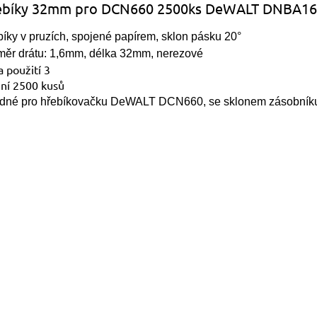
ebíky 32mm pro DCN660 2500ks DeWALT DNBA1
íky v pruzích, spojené papírem, sklon pásku 20°
měr drátu: 1,6mm, délka 32mm, nerezové
a použití 3
ení 2500 kusů
dné pro hřebíkovačku DeWALT DCN660, se sklonem zásobník