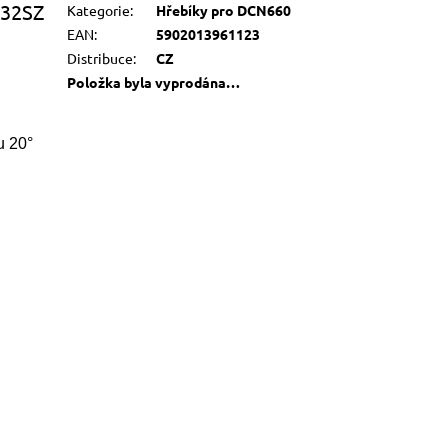
632SZ
Kategorie
:
Hřebíky pro DCN660
EAN
:
5902013961123
Distribuce
:
CZ
Položka byla vyprodána…
u 20°