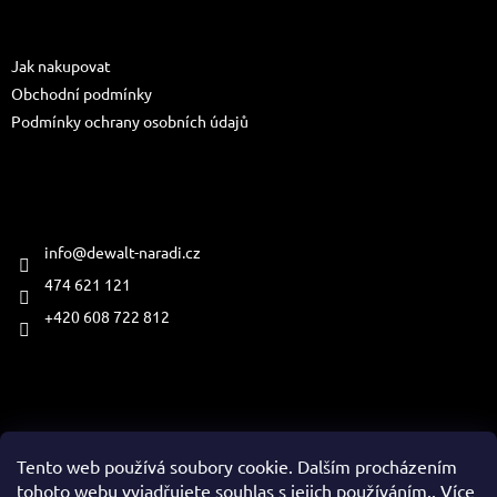
a
Informace pro vás
t
Jak nakupovat
í
Obchodní podmínky
Podmínky ochrany osobních údajů
Kontakt
info
@
dewalt-naradi.cz
474 621 121
+420 608 722 812
Přijímáme online platby
Tento web používá soubory cookie. Dalším procházením
tohoto webu vyjadřujete souhlas s jejich používáním.. Více