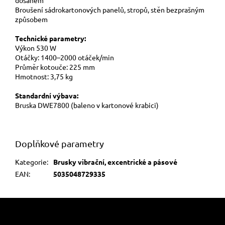
Broušení sádrokartonových panelů, stropů, stěn bezprašným
způsobem
Technické parametry:
Výkon 530 W
Otáčky: 1400–2000 otáček/min
Průměr kotouče: 225 mm
Hmotnost: 3,75 kg
Standardní výbava:
Bruska DWE7800 (baleno v kartonové krabici)
Doplňkové parametry
Kategorie
:
Brusky vibrační, excentrické a pásové
EAN
:
5035048729335
Z
á
p