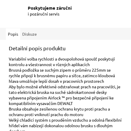
Poskytujeme záruční
i pozáruční servis
Popis
Diskuze
Detailní popis produktu
Variabilní volba rychlosti a dvoupolohová spoušť poskytují
kontrolu a všestrannost v různých aplikacích
Brusná podložka se suchým zipem o průměru 225mm se
rychle připojí k brusnému papíru a síťce, zatímco kloubová
hlava umožňuje lepší dosah v pracovních prostorech
Aby bylo možné efektivně odstraňovat prach na pracovišti, je
tato elektrická bruska na suché sádrokartonové desky
vybavena připojením Airlock ™ pro bezpečné připojení ke
kompatibilním vysavačům DEWALT
Bruska obsahuje zesílenou ochranu krytu proti prachu a
ochranu proti vniknutí prachu do motoru
Velký chladicí systém s prouděním vzduchu a odolná flexibilní
hřídel vám nabízejí dokonalou odolnou brusku s dlouhým
dosahem