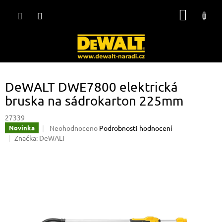
Přejít
NÁKUP
na
obsah
KOŠÍK
DeWALT DWE7800 elektrická
bruska na sádrokarton 225mm
27339
Průměrné
Neohodnoceno
Podrobnosti hodnocení
Novinka
hodnocení
Značka:
DeWALT
produktu
je
0,0
z
5
hvězdiček.