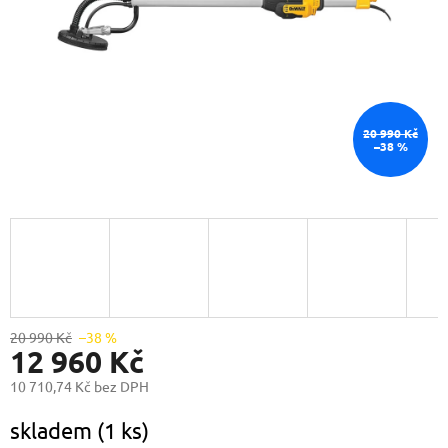
20 990 Kč
–38 %
20 990 Kč
–38 %
12 960 Kč
10 710,74 Kč bez DPH
Měrná
skladem
(1 ks)
cena: