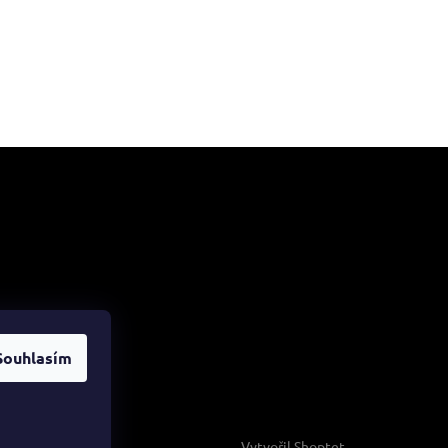
me online
Souhlasím
Vytvořil Shoptet