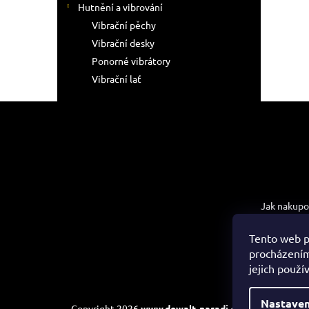
Hutnění a vibrování
Vibrační pěchy
Vibrační desky
Ponorné vibrátory
Vibrační lať
Z
á
p
a
t
Informac
í
Jak nakupo
Obchodní 
Tento web p
Podmínky 
procházením
údajů
jejich použí
Nastaven
Copyright 2026
www.dewalt-naradi.cz
. Všechna práva