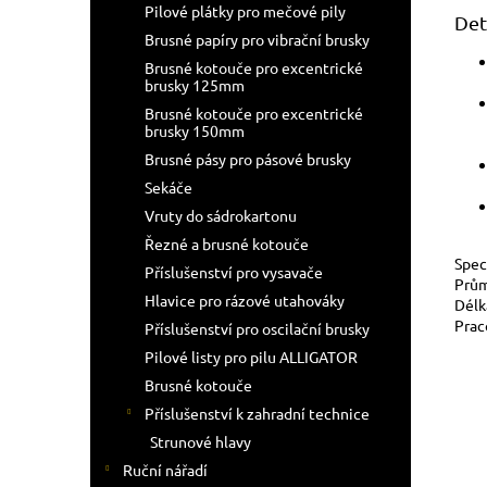
Pilové plátky pro mečové pily
Det
Brusné papíry pro vibrační brusky
Brusné kotouče pro excentrické
brusky 125mm
Brusné kotouče pro excentrické
brusky 150mm
Brusné pásy pro pásové brusky
Sekáče
Vruty do sádrokartonu
Řezné a brusné kotouče
Speci
Příslušenství pro vysavače
Prů
Hlavice pro rázové utahováky
Délk
Prac
Příslušenství pro oscilační brusky
Pilové listy pro pilu ALLIGATOR
Brusné kotouče
Příslušenství k zahradní technice
Strunové hlavy
Ruční nářadí