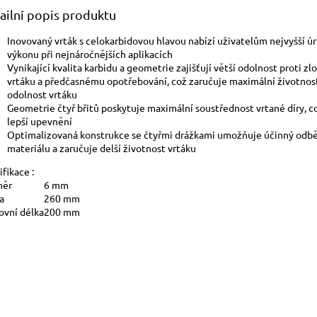
ailní popis produktu
Inovovaný vrták s celokarbidovou hlavou nabízí uživatelům nejvyšší ú
výkonu při nejnáročnějších aplikacích
Vynikající kvalita karbidu a geometrie zajišťují větší odolnost proti z
vrtáku a předčasnému opotřebování, což zaručuje maximální životnos
odolnost vrtáku
Geometrie čtyř břitů poskytuje maximální soustřednost vrtané díry, c
lepší upevnění
Optimalizovaná konstrukce se čtyřmi drážkami umožňuje účinný odb
materiálu a zaručuje delší životnost vrtáku
fikace :
měr
6 mm
a
260 mm
ovní délka
200 mm