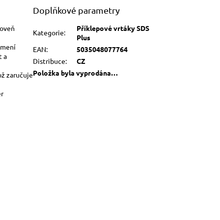
Doplňkové parametry
roveň
Příklepové vrtáky SDS
Kategorie
:
Plus
lomení
EAN
:
5035048077764
t a
Distribuce
:
CZ
Položka byla vyprodána…
ož zaručuje
ěr