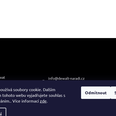
e pro vás
Kontakt
Přijímá
platby
vat
info
@
dewalt-naradi.cz
podmínky
474 621 121
oužívá soubory cookie. Dalším
ochrany osobních
Odmítnout
+420 608 722 812
 tohoto webu vyjadřujete souhlas s
váním.. Více informací
zde
.
í
 vyhrazena.