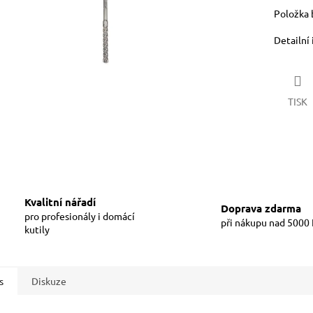
Položka 
Detailní
TISK
Kvalitní nářadí
Doprava zdarma
pro profesionály i domácí
při nákupu nad 5000
kutily
s
Diskuze