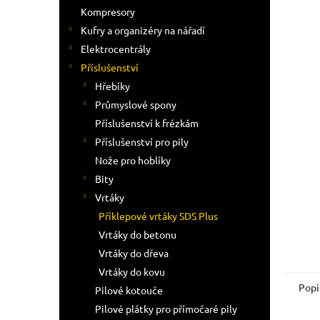
n
Kompresory
e
Kufry a organizéry na nářadí
l
Elektrocentrály
Příslušenství
Hřebíky
Průmyslové spony
Příslušenství k frézkám
Příslušenství pro pily
Nože pro hoblíky
Bity
Vrtáky
Příklepové vrtáky SDS Plus
Vrtáky do betonu
Vrtáky do dřeva
Vrtáky do kovu
Popi
Pilové kotouče
Pilové plátky pro přímočaré pily