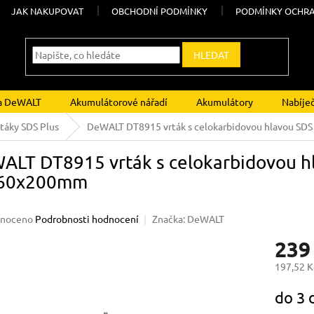
JAK NAKUPOVAT
OBCHODNÍ PODMÍNKY
PODMÍNKY OCHRA
HLEDAT
ka DeWALT
Akumulátorové nářadí
Akumulátory
Nabíje
rtáky SDS Plus
DeWALT DT8915 vrták s celokarbidovou hlavou S
ALT DT8915 vrták s celokarbidovou 
60x200mm
né
noceno
Podrobnosti hodnocení
Značka:
DeWALT
ení
239
u
197,52 K
Měrná
do 3 
cena:
ek.