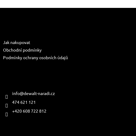
Z
á
p
a
Informace pro vás
t
Jak nakupovat
í
Obchodní podmínky
Podmínky ochrany osobních údajů
Kontakt
info
@
dewalt-naradi.cz
474 621 121
+420 608 722 812
Přijímáme online platby