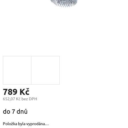
789 Kč
652,07 Kč bez DPH
Měrná
do 7 dnů
cena:
Položka byla vyprodána…