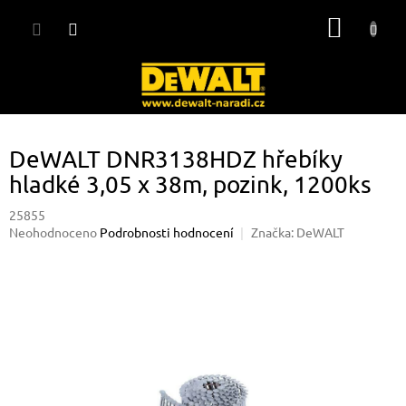
Přejít
NÁKUP
na
obsah
KOŠÍK
DeWALT DNR3138HDZ hřebíky
hladké 3,05 x 38m, pozink, 1200ks
25855
Průměrné
Neohodnoceno
Podrobnosti hodnocení
Značka:
DeWALT
hodnocení
produktu
je
0,0
z
5
hvězdiček.