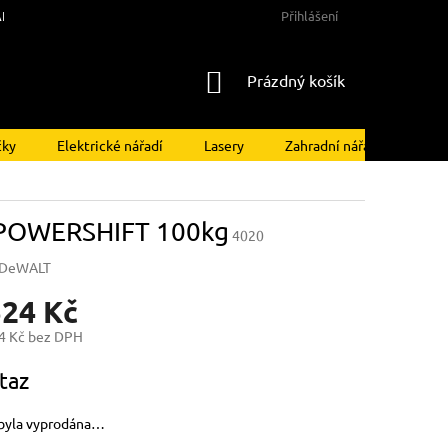
NY OSOBNÍCH ÚDAJŮ
Přihlášení
NÁKUPNÍ
Prázdný košík
KOŠÍK
čky
Elektrické nářadí
Lasery
Zahradní nářadí
Kom
 POWERSHIFT 100kg
4020
DeWALT
524 Kč
4 Kč bez DPH
taz
byla vyprodána…