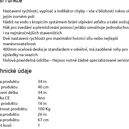
Nastavení rychlosti, vypínač a indikátor chyby – vše v blízkosti rukou o
jejím zorném poli
Nádrž na vodu s kropicím systémem brání ulpívání asfaltu a také snižu
Hák pro zvedání a přemísťování pomocí jeřábu umožňuje jednoducho
i na nejnáročnějších staveništích
Dvě nastavení rychlosti pro maximální hutnicí sílu nebo nejlepší
manévrovatelnost
400mm ocelová deska je standardem v odvětví, má zaoblené rohy pro 
výsledky na svazích
Nulová pravidelná údržba – Nejsou nutné žádné specializované servis
hnické údaje
a produktu
34 in
a produktu
40 cm
ovní délka
34 in
ka CE
Ano
a produktu
16 in
nost produktu
100 Kg
a produktu
26 in
a produktu
67 cm
t kusů
1