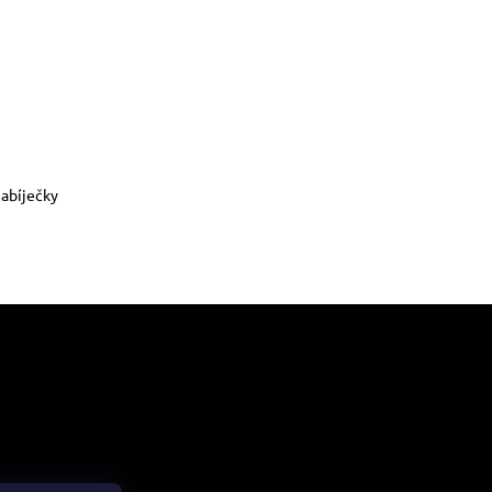
abíječky
me online