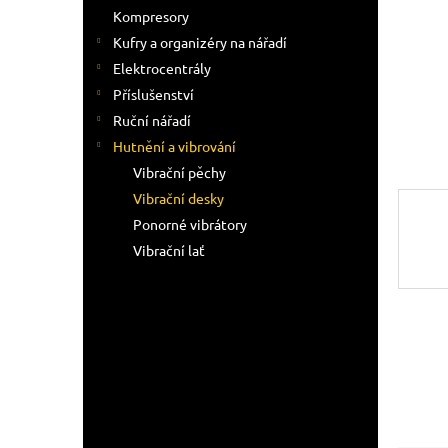
n
Kompresory
e
Kufry a organizéry na nářadí
l
Elektrocentrály
Příslušenství
Ruční nářadí
Hutnění a vibrování
Vibrační pěchy
Vibrační desky
Ponorné vibrátory
Vibrační lať