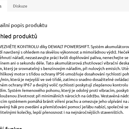
s
Diskuze
ailní popis produktu
hled produktů
VEZMĚTE KONTROLU díky DEWALT POWERSHIFT. Systém akumulátoro
dí navržený s ohledem na skvělou výkonnost a mimořádnou výdrž. Neček
ěhnutí nářadí, nezastavujte práci kvůli doplňování paliva, nenechejte 
ínem ani o sekundu déle. Tato akumulátorová zhutňovací vibrační desk
n, který je srovnatelný s benzínovým nářadím, při nulových emisích. Ut
hlíkový motor s třídou ochrany IP56 umožňuje dosahování rychlosti po
/min, která je nejvyšší ve své třídě, zatímco snadno dosažitelné ovládac
něm ochrany IP67 a dvojitý volič rychlosti poskytují zlepšenou kontrolu
dím. Systém řemenového pohonu, který je odolný proti vibracím, poskyt
louženou životnost při minimálních nárocích na údržbu. Vestavěná nádr
icím systémem pomáhá bránit víření prachu a omezuje jeho ulpívání na a
avěný hák pro zvedání a přemísťování pomocí jeřábu nabízí, společně se
žitelnými kolečky, lepší přenosnost i na nejnáročnějších staveništích.
ší funkce