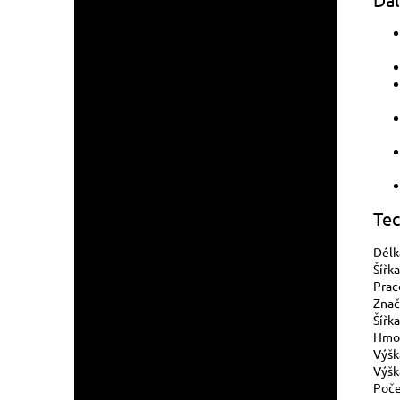
Tec
Délk
Šířk
Prac
Znač
Šířk
Hmot
Výšk
Výšk
Poče