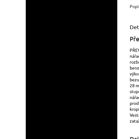
Popi
Det
Pře
PŘE
nářa
rozb
benz
výko
bezu
28 m
stup
nářa
prod
krop
Vest
zata
Dal