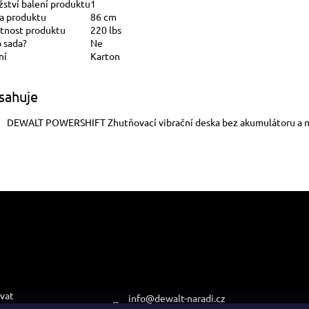
ství balení produktu
1
a produktu
86 cm
nost produktu
220 lbs
o sada?
Ne
ní
Karton
sahuje
DEWALT POWERSHIFT Zhutňovací vibrační deska bez akumulátoru a n
e pro vás
Kontakt
Přijímá
platby
vat
info
@
dewalt-naradi.cz