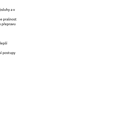
bsluhy a v
je prašnost
u přepravu
lepší
ní postupy