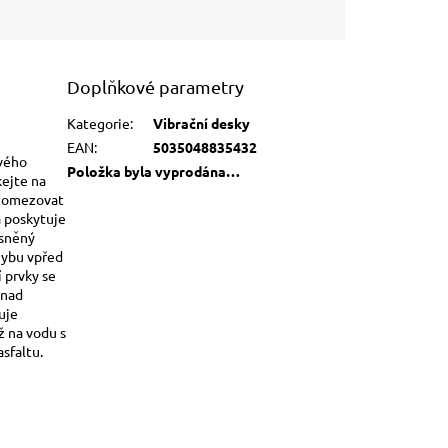
Doplňkové parametry
Kategorie
:
Vibrační desky
EAN
:
5035048835432
vého
Položka byla vyprodána…
ejte na
se omezovat
a poskytuje
ěsněný
hybu vpřed
í prvky se
 nad
uje
ž na vodu s
sfaltu.