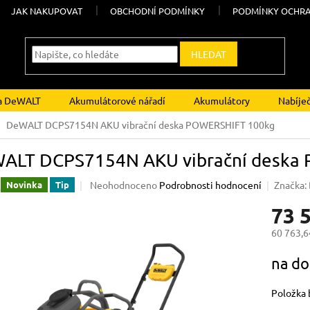
JAK NAKUPOVAT
OBCHODNÍ PODMÍNKY
PODMÍNKY OCHRA
HLEDAT
ka DeWALT
Akumulátorové nářadí
Akumulátory
Nabíje
DeWALT DCPS7154N AKU vibrační deska POWERSHIFT 100kg
ALT DCPS7154N AKU vibrační deska
Průměrné
Neohodnoceno
Podrobnosti hodnocení
Značka:
Novinka
Tip
hodnocení
73 
produktu
je
60 763,6
0,0
z
Měrná
na do
5
cena:
hvězdiček.
Položka 