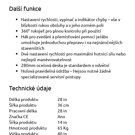
Další funkce
Nastavení rychlosti, vypínač a indikátor chyby – vše v
blízkosti rukou obsluhy a v jeho zorném poli
360° rukojeť pro plnou kontrolu při použití
Hák pro zvedání a přemísťování pomocí jeřábu
umožňuje jednoduchou přepravu i na nejnáročnějších
staveništích
Dvě nastavení rychlosti pro maximální hutnicí sílu nebo
nejlepší manévrovatelnost
280mm ocelová deska je standardem v odvětví
Nulová pravidelná údržba – Nejsou nutné žádné
specializované servisní postupy
Technické údaje
Délka produktu
28 in
Šířka produktu
36 cm
Pracovní délka
28 in
Značka CE
Ano
Šířka produktu
14 in
Hmotnost produktu
65 Kg
Výška produktu
40 in