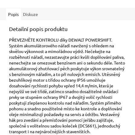
Popis
Diskuze
Detailní popis produktu
PŘEVEZMĚTE KONTROLU díky DEWALT POWERSHIFT.
Systém akumulátorového nářadí navržený s ohledem na
skvělou výkonnost a mimořádnou výdrž. Nečekejte na
rozběhnutí nářadí, nezastavujte práci kvůli doplňování paliva,
nenechejte se omezovat benzínem ani o sekundu déle. Tento
akumulátorový zhutňovací pěch poskytuje výkon srovnatelný
s benzínovým nářadím, a to při nulových emisích. Utěsněný
bezuhlíkový motor s třídou ochrany IP56 umožňuje
dosahování rychlosti pohybu vpřed 14,4 m/min, která je
nejvyšší ve své třídě, zatímco snadno dosažitelné ovládací
prvky se stupněm ochrany IP67 a dvojitý volič rychlosti
poskytují zlepšenou kontrolu nad nářadím. Systém přímého
pohonu a snadno použitelné místo ke kontrole a doplňování
oleje minimalizují požadavky na servis a údržbu. Vestavěný
hák pro zvedání a přemísťování pomocí jeřábu zajišťuje,
společně s volitelnou sadou koleček (DCS661), jednoduchý
transport i na nejnáročnějších staveništích.