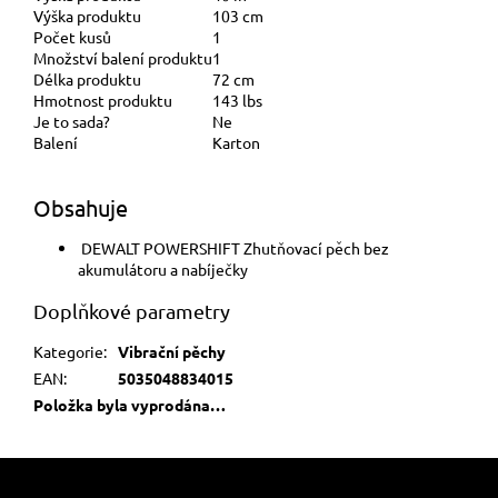
Výška produktu
103 cm
Počet kusů
1
Množství balení produktu
1
Délka produktu
72 cm
Hmotnost produktu
143 lbs
Je to sada?
Ne
Balení
Karton
Obsahuje
DEWALT POWERSHIFT Zhutňovací pěch bez
akumulátoru a nabíječky
Doplňkové parametry
Kategorie
:
Vibrační pěchy
EAN
:
5035048834015
Položka byla vyprodána…
Z
á