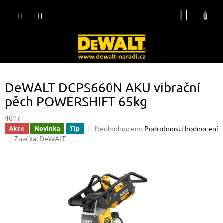
Přejít
NÁKUP
na
obsah
KOŠÍK
DeWALT DCPS660N AKU vibrační
pěch POWERSHIFT 65kg
4017
Průměrné
Neohodnoceno
Podrobnosti hodnocení
Akce
Novinka
Tip
hodnocení
Značka:
DeWALT
produktu
je
0,0
z
5
hvězdiček.