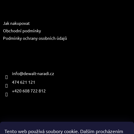
p
a
Informace pro vás
t
Jak nakupovat
í
Obchodní podmínky
Podmínky ochrany osobních údajů
Kontakt
info
@
dewalt-naradi.cz
474 621 121
+420 608 722 812
Přijímáme online platby
Tento web používá soubory cookie. Dalším procházením