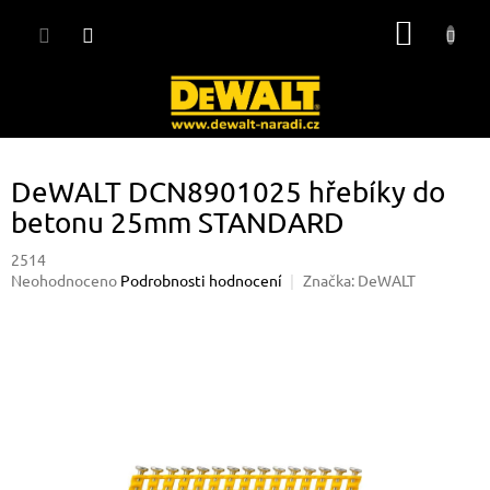
Přejít
NÁKUP
na
obsah
KOŠÍK
DeWALT DCN8901025 hřebíky do
betonu 25mm STANDARD
2514
Průměrné
Neohodnoceno
Podrobnosti hodnocení
Značka:
DeWALT
hodnocení
produktu
je
0,0
z
5
hvězdiček.