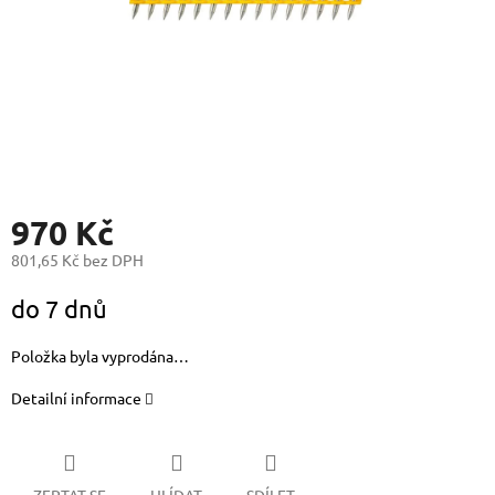
970 Kč
801,65 Kč bez DPH
Měrná
do 7 dnů
cena:
Položka byla vyprodána…
Detailní informace
ZEPTAT SE
HLÍDAT
SDÍLET