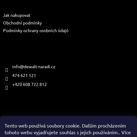
a
Informace pro vás
t
Jak nakupovat
í
Obchodní podmínky
Podmínky ochrany osobních údajů
Kontakt
info
@
dewalt-naradi.cz
474 621 121
+420 608 722 812
Přijímáme online platby
Tento web používá soubory cookie. Dalším procházením
tohoto webu vyjadřujete souhlas s jejich používáním.. Více