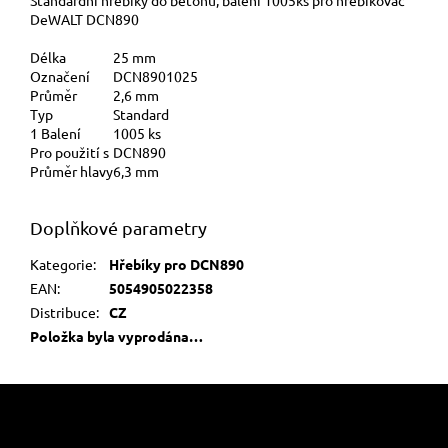
DeWALT DCN890
Délka
25 mm
Označení
DCN8901025
Průměr
2,6 mm
Typ
Standard
1 Balení
1005 ks
Pro použití s
DCN890
Průměr hlavy
6,3 mm
Doplňkové parametry
Kategorie
:
Hřebíky pro DCN890
EAN
:
5054905022358
Distribuce
:
CZ
Položka byla vyprodána…
Z
á
p