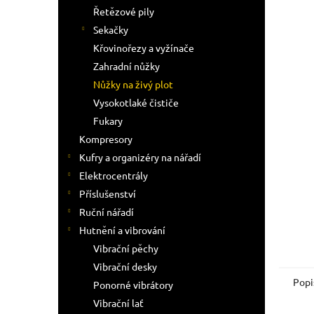
n
Řetězové pily
e
Sekačky
l
Křovinořezy a vyžínače
Zahradní nůžky
Nůžky na živý plot
Vysokotlaké čističe
Fukary
Kompresory
Kufry a organizéry na nářadí
Elektrocentrály
Příslušenství
Ruční nářadí
Hutnění a vibrování
Vibrační pěchy
Vibrační desky
Popi
Ponorné vibrátory
Vibrační lať