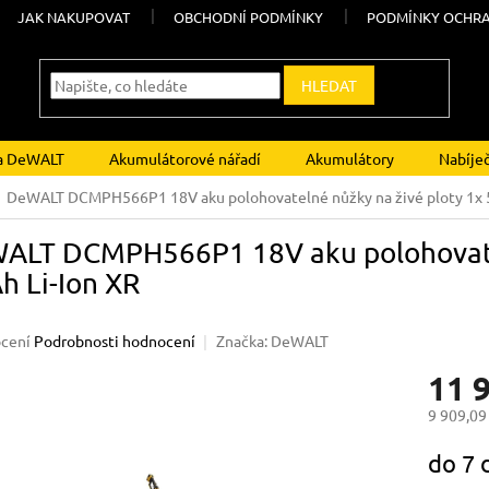
JAK NAKUPOVAT
OBCHODNÍ PODMÍNKY
PODMÍNKY OCHRA
HLEDAT
ka DeWALT
Akumulátorové nářadí
Akumulátory
Nabíje
DeWALT DCMPH566P1 18V aku polohovatelné nůžky na živé ploty 1x 5
ALT DCMPH566P1 18V aku polohovatel
h Li-Ion XR
né
cení
Podrobnosti hodnocení
Značka:
DeWALT
ení
11 
u
9 909,09
Měrná
do 7 
cena:
ek.