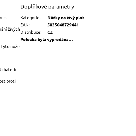
Doplňkové parametry
on s
Kategorie
:
Nůžky na živý plot
EAN
:
5035048729441
hání živých
Distribuce
:
CZ
Položka byla vyprodána…
 Tyto nože
tí baterie
ost proti