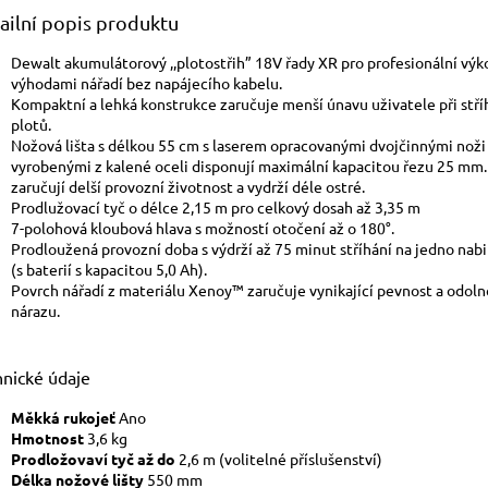
ailní popis produktu
Dewalt akumulátorový ,,plotostřih” 18V řady XR pro profesionální výk
výhodami nářadí bez napájecího kabelu.
Kompaktní a lehká konstrukce zaručuje menší únavu uživatele při stří
plotů.
Nožová lišta s délkou 55 cm s laserem opracovanými dvojčinnými noži
vyrobenými z kalené oceli disponují maximální kapacitou řezu 25 mm.
zaručují delší provozní životnost a vydrží déle ostré.
Prodlužovací tyč o délce 2,15 m pro celkový dosah až 3,35 m
7-polohová kloubová hlava s možností otočení až o 180°.
Prodloužená provozní doba s výdrží až 75 minut stříhání na jedno nabi
(s baterií s kapacitou 5,0 Ah).
Povrch nářadí z materiálu Xenoy™ zaručuje vynikající pevnost a odoln
nárazu.
hnické údaje
Měkká rukojeť
Ano
Hmotnost
3,6 kg
Prodložovaví tyč až do
2,6 m (volitelné příslušenství)
Délka nožové lišty
550 mm