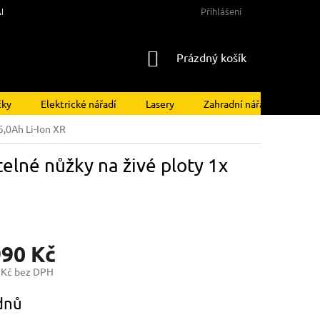
NY OSOBNÍCH ÚDAJŮ
Přihlášení
NÁKUPNÍ
Prázdný košík
KOŠÍK
čky
Elektrické nářadí
Lasery
Zahradní nářadí
Kom
,0Ah Li-Ion XR
né nůžky na živé ploty 1x
990 Kč
 Kč bez DPH
dnů