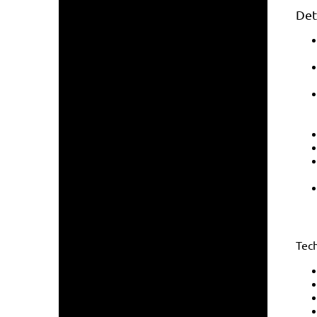
Det
Tec