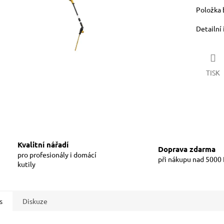
Položka 
Detailní
TISK
Kvalitní nářadí
Doprava zdarma
pro profesionály i domácí
při nákupu nad 5000
kutily
s
Diskuze