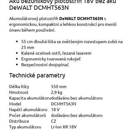
Aku bezuhlíkový plotostřih 18V bez aku
DeWALT DCMHT563N
Akumulátorový plotostřih
DeWALT DCMHT563N
s
ergonomickou, kompaktní a lehkou konstrukcí pro menší
únavu během používání.
55 cm dlouhá lišta se zvětšeným rozestupem zubů na
25 mm
Kalené ocelové ostří, řezané laserem
Ergonomicky tvarovaná rukojeť
Bezpečnostní dvojspínač
Technické parametry
Délka lišty
550 mm
Hmotnost
2,9 kg
Kapacita akumulátoru
dodáváno bez akumulátoru
Model
DCMHT563N
Napětí akumulátoru
18 V
Počet akumulátorů
dodáváno bez akumulátoru
Distribuce
CZ
Typ akumulátoru
Li-Ion XR 18V