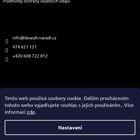
Podmínky ochrany osobních údajů
Kontakt
info
@
dewalt-naradi.cz
474 621 121
+420 608 722 812
Přijímáme online platby
Tento web používá soubory cookie. Dalším procházením
tohoto webu vyjadřujete souhlas s jejich používáním.. Více
informací
zde
.
Vytvořil Shoptet
Nastavení