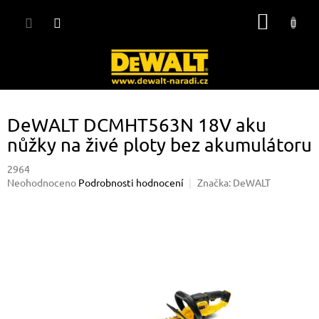
Přejít
NÁKUP
na
obsah
KOŠÍK
DeWALT DCMHT563N 18V aku
nůžky na živé ploty bez akumulátoru
2964
Průměrné
Neohodnoceno
Podrobnosti hodnocení
Značka:
DeWALT
hodnocení
produktu
je
0,0
z
5
hvězdiček.