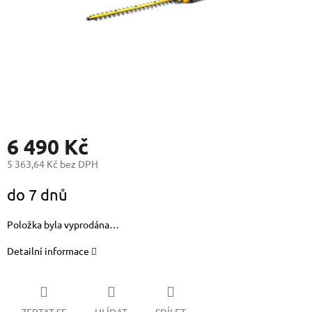
6 490 Kč
5 363,64 Kč bez DPH
Měrná
do 7 dnů
cena:
Položka byla vyprodána…
Detailní informace
ZEPTAT SE
HLÍDAT
SDÍLET