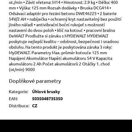
ot./min • Závit vřetena: M14 • Hmotnost: 2.9 kg • Délka: 400
mm • Výška: 125 mm Rozsah dodávky • Bruska DCG414 •
Odsávací adaptér pro řezání betonu DWE46225 • 2 baterie
54V/2 AH • nabíječka • ochranný kryt nastavitelný bez použití
jiného nářadí • antivibrační boční rukojeť s možností
nastavení do dvou poloh • klíč na kotouč • pracovní brašna
DeWALT Prodlužte si záruku s MYDEWALT MYDEWALT
poskytuje nejlepší kvalitu – odolnost, bezpečnost i snadnou
obsluhu. Na tento produkt je poskytována záruka 3 roky:
MyDEWALT. Parametry Max. průměr kotouče 125 mm
Napájení Akumulátor Napětí akumulátoru 54 V Kapacita
akumulátoru 2 Ah Počet akumulátorů 2 Otáčky 1. chod
(ot/min) 9000
Doplňkové parametry
Kategorie
:
Úhlové brusky
EAN
:
5035048735350
Distribuce
:
CZ
Z
á