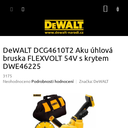
Přejít
NÁKUP
na
obsah
KOŠÍK
DeWALT DCG4610T2 Aku úhlová
bruska FLEXVOLT 54V s krytem
DWE46225
3175
Průměrné
Neohodnoceno
Podrobnosti hodnocení
Značka:
DeWALT
hodnocení
produktu
je
0,0
z
5
hvězdiček.