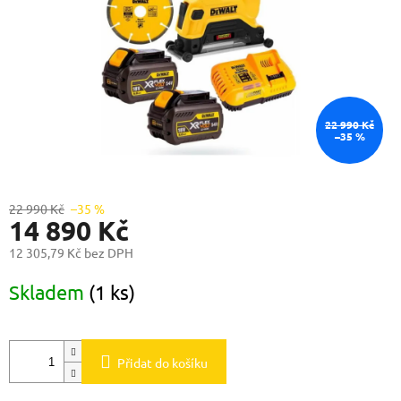
22 990 Kč
–35 %
22 990 Kč
–35 %
14 890 Kč
12 305,79 Kč bez DPH
Měrná
Skladem
(1 ks)
cena:
Přidat do košíku