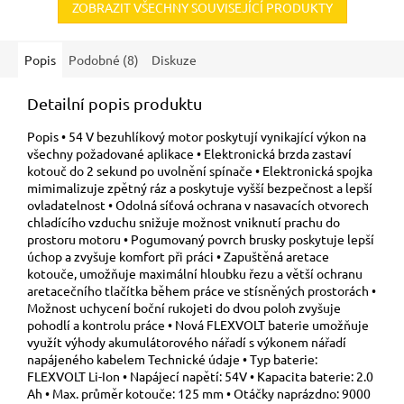
ZOBRAZIT VŠECHNY SOUVISEJÍCÍ PRODUKTY
Popis
Podobné (8)
Diskuze
Detailní popis produktu
Popis • 54 V bezuhlíkový motor poskytují vynikající výkon na
všechny požadované aplikace • Elektronická brzda zastaví
kotouč do 2 sekund po uvolnění spínače • Elektronická spojka
mimimalizuje zpětný ráz a poskytuje vyšší bezpečnost a lepší
ovladatelnost • Odolná síťová ochrana v nasavacích otvorech
chladícího vzduchu snižuje možnost vniknutí prachu do
prostoru motoru • Pogumovaný povrch brusky poskytuje lepší
úchop a zvyšuje komfort při práci • Zapuštěná aretace
kotouče, umožňuje maximální hloubku řezu a větší ochranu
aretacečního tlačítka během práce ve stísněných prostorách •
Možnost uchycení boční rukojeti do dvou poloh zvyšuje
pohodlí a kontrolu práce • Nová FLEXVOLT baterie umožňuje
využít výhody akumulátorového nářadí s výkonem nářadí
napájeného kabelem Technické údaje • Typ baterie:
FLEXVOLT Li-Ion • Napájecí napětí: 54V • Kapacita baterie: 2.0
Ah • Max. průměr kotouče: 125 mm • Otáčky naprázdno: 9000