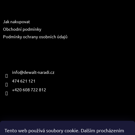
p
a
Informace pro vás
t
Jak nakupovat
í
Obchodní podmínky
Podmínky ochrany osobních údajů
Kontakt
info
@
dewalt-naradi.cz
474 621 121
+420 608 722 812
Přijímáme online platby
Tento web používá soubory cookie. Dalším procházením