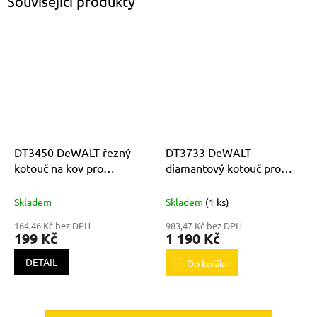
Související produkty
DT3450 DeWALT řezný
DT3733 DeWALT
kotouč na kov pro
diamantový kotouč pro
rozbrušovací pily 355 x 3x
D24000 250mm
25,4mm
Skladem
Skladem
(1 ks)
164,46 Kč bez DPH
983,47 Kč bez DPH
199 Kč
1 190 Kč
DETAIL
Do košíku