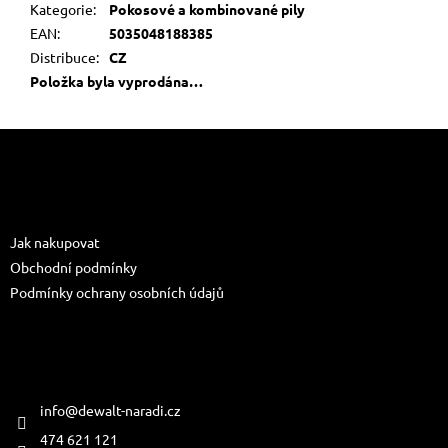
Kategorie
:
Pokosové a kombinované pily
EAN
:
5035048188385
Distribuce
:
CZ
Položka byla vyprodána…
Z
á
p
a
Informace pro vás
t
Jak nakupovat
í
Obchodní podmínky
Podmínky ochrany osobních údajů
Kontakt
info
@
dewalt-naradi.cz
474 621 121