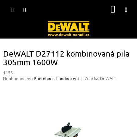
Přejít
NÁKUP
na
obsah
KOŠÍK
DeWALT D27112 kombinovaná pila
305mm 1600W
1155
Průměrné
Neohodnoceno
Podrobnosti hodnocení
Značka:
DeWALT
hodnocení
produktu
je
0,0
z
5
hvězdiček.