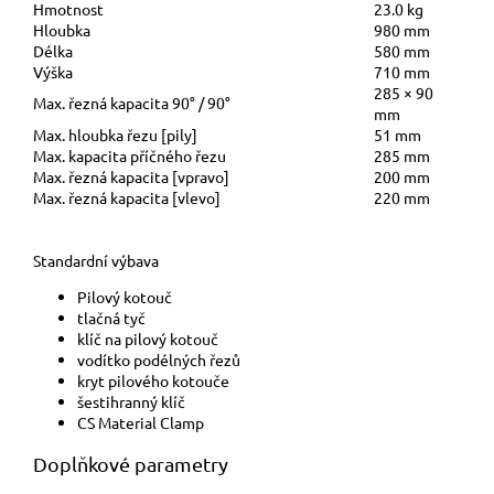
Hmotnost
23.0 kg
Hloubka
980 mm
Délka
580 mm
Výška
710 mm
285 × 90
Max. řezná kapacita 90° / 90°
mm
Max. hloubka řezu [pily]
51 mm
Max. kapacita příčného řezu
285 mm
Max. řezná kapacita [vpravo]
200 mm
Max. řezná kapacita [vlevo]
220 mm
Standardní výbava
Pilový kotouč
tlačná tyč
klíč na pilový kotouč
vodítko podélných řezů
kryt pilového kotouče
šestihranný klíč
CS Material Clamp
Doplňkové parametry