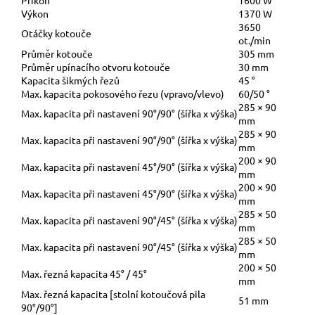
Příkon
1600 W
Výkon
1370 W
3650
Otáčky kotouče
ot./min
Průměr kotouče
305 mm
Průměr upínacího otvoru kotouče
30 mm
Kapacita šikmých řezů
45 °
Max. kapacita pokosového řezu (vpravo/vlevo)
60/50 °
285 × 90
Max. kapacita při nastavení 90°/90° (šířka x výška)
mm
285 × 90
Max. kapacita při nastavení 90°/90° (šířka x výška)
mm
200 × 90
Max. kapacita při nastavení 45°/90° (šířka x výška)
mm
200 × 90
Max. kapacita při nastavení 45°/90° (šířka x výška)
mm
285 × 50
Max. kapacita při nastavení 90°/45° (šířka x výška)
mm
285 × 50
Max. kapacita při nastavení 90°/45° (šířka x výška)
mm
200 × 50
Max. řezná kapacita 45° / 45°
mm
Max. řezná kapacita [stolní kotoučová pila
51 mm
90°/90°]