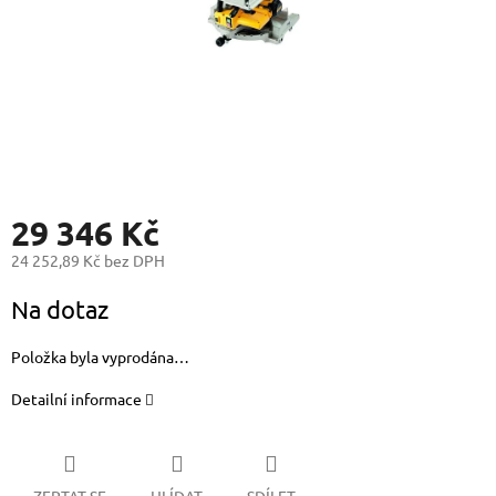
29 346 Kč
24 252,89 Kč bez DPH
Měrná
Na dotaz
cena:
Položka byla vyprodána…
Detailní informace
ZEPTAT SE
HLÍDAT
SDÍLET