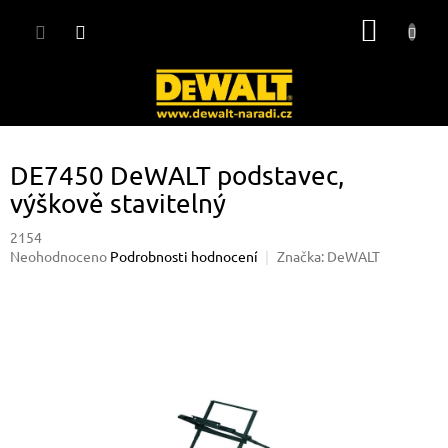
Přejít
NÁKUP
na
obsah
KOŠÍK
DE7450 DeWALT podstavec,
výškově stavitelný
2154
Průměrné
Neohodnoceno
Podrobnosti hodnocení
Značka:
DeWALT
hodnocení
produktu
je
0,0
z
5
hvězdiček.