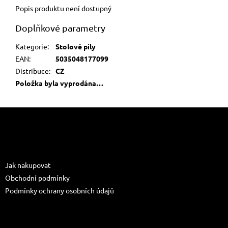
Popis produktu není dostupný
Doplňkové parametry
Kategorie
:
Stolové pily
EAN
:
5035048177099
Distribuce
:
CZ
Položka byla vyprodána…
Z
á
p
a
Informace pro vás
t
Jak nakupovat
í
Obchodní podmínky
Podmínky ochrany osobních údajů