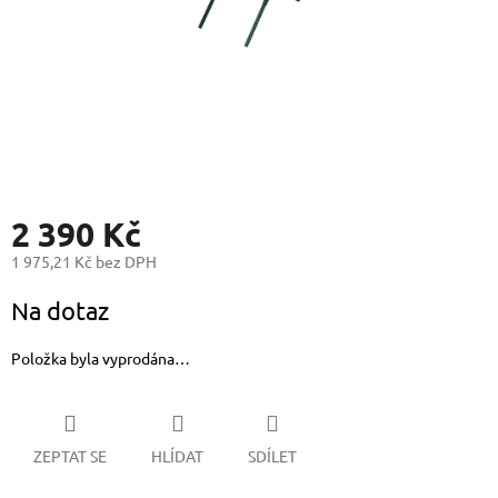
2 390 Kč
1 975,21 Kč bez DPH
Měrná
Na dotaz
cena:
Položka byla vyprodána…
ZEPTAT SE
HLÍDAT
SDÍLET