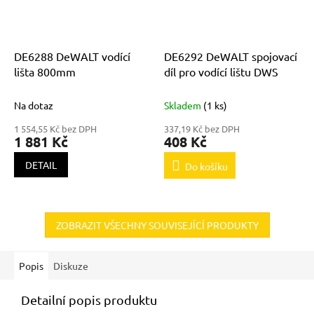
DE6288 DeWALT vodící
DE6292 DeWALT spojovací
lišta 800mm
díl pro vodící lištu DWS
Na dotaz
Skladem
(1 ks)
1 554,55 Kč bez DPH
337,19 Kč bez DPH
1 881 Kč
408 Kč
DETAIL
Do košíku
ZOBRAZIT VŠECHNY SOUVISEJÍCÍ PRODUKTY
Popis
Diskuze
Detailní popis produktu