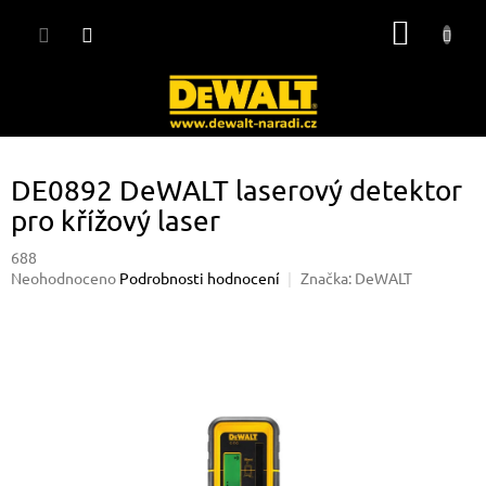
Přejít
NÁKUP
na
obsah
KOŠÍK
DE0892 DeWALT laserový detektor
pro křížový laser
688
Průměrné
Neohodnoceno
Podrobnosti hodnocení
Značka:
DeWALT
hodnocení
produktu
je
0,0
z
5
hvězdiček.