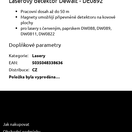
Laserový detektor Dewalt - DE0892
Pracovní dosah až do 50 m
Magnety umožňijí připevněné detektoru na kovové
plochy
pro lasery s červeným, paprskem DW088, DW089,
DW0811, DW0822
Doplňkové parametry
Kategorie
:
Lasery
EAN
:
5035048338636
Distribuce
:
CZ
Položka byla vyprodána…
Z
á
p
a
Informace pro vás
t
Jak nakupovat
í
Obchodní podmínky