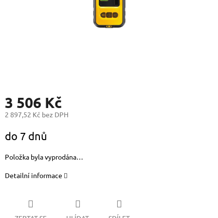
3 506 Kč
2 897,52 Kč bez DPH
Měrná
do 7 dnů
cena:
Položka byla vyprodána…
Detailní informace
ZEPTAT SE
HLÍDAT
SDÍLET