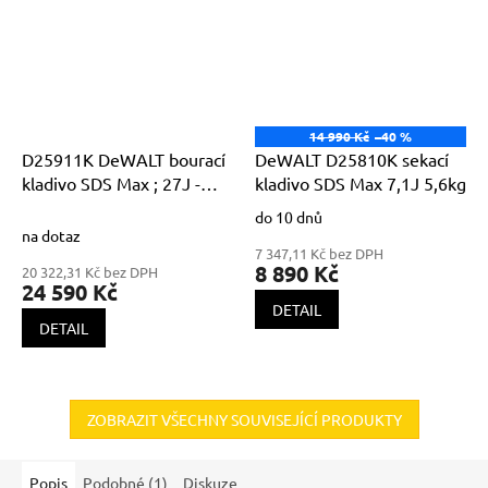
14 990 Kč
–40 %
D25911K DeWALT bourací
DeWALT D25810K sekací
kladivo SDS Max ; 27J -
kladivo SDS Max 7,1J 5,6kg
1700W
do 10 dnů
Průměrné
na dotaz
hodnocení
7 347,11 Kč bez DPH
produktu
8 890 Kč
20 322,31 Kč bez DPH
je
24 590 Kč
4,5
DETAIL
z
DETAIL
5
hvězdiček.
ZOBRAZIT VŠECHNY SOUVISEJÍCÍ PRODUKTY
Popis
Podobné (1)
Diskuze