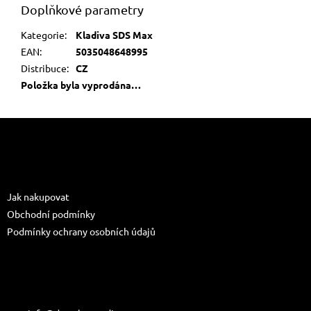
Doplňkové parametry
Kategorie
:
Kladiva SDS Max
EAN
:
5035048648995
Distribuce
:
CZ
Položka byla vyprodána…
Z
á
p
a
Informace pro vás
t
Jak nakupovat
í
Obchodní podmínky
Podmínky ochrany osobních údajů
Kontakt