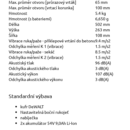
Max. průměr otvoru [průrazový vrták]
65 mm
Max. průměr otvoru [vrtací korunka]
100 mm
Hmotnost
5.4 kg
Hmotnost (s bateriemi)
6,650 g
Délka
502 mm
Výška
263 mm
Šířka
108 mm
Vibrace ruka/paže - příklepové vrtání do betonu
9.4 m/s2
Odchylka měření K 1 (vibrace)
1.5 m/s2
Vibrace ruka/paže - sekáč
8.5 m/s2
Odchylka měření K 2 (vibrace)
1.5 m/s2
Akustiský tlak
96 dB(A)
Odchylka akustického tlaku
3 dB(A)
Akustický výkon
107 dB(A)
Odchylka akustického výkonu
3 dB(A)
Standardní výbava
kufr DeWALT
Nastavitelná boční rukojeť
nabíječka
2x akumulátor 54V 9,0Ah Li-Ion