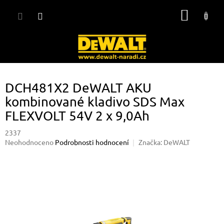
Přejít
NÁKUP
na
obsah
KOŠÍK
DCH481X2 DeWALT AKU
kombinované kladivo SDS Max
FLEXVOLT 54V 2 x 9,0Ah
2337
Průměrné
Neohodnoceno
Podrobnosti hodnocení
Značka:
DeWALT
hodnocení
produktu
je
0,0
z
5
hvězdiček.