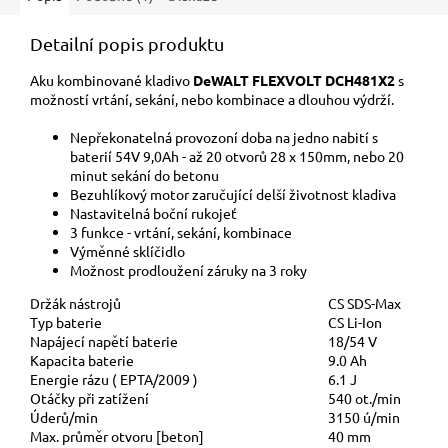
Detailní popis produktu
Aku kombinované kladivo
DeWALT FLEXVOLT DCH481X2
s
možností vrtání, sekání, nebo kombinace a dlouhou výdrží.
Nepřekonatelná provozoní doba na jedno nabití s
baterií 54V 9,0Ah - až 20 otvorů 28 x 150mm, nebo 20
minut sekání do betonu
Bezuhlíkový motor zaručující delší životnost kladiva
Nastavitelná boční rukojeť
3 funkce - vrtání, sekání, kombinace
Výměnné sklíčidlo
Možnost prodloužení záruky na 3 roky
Držák nástrojů
CS SDS-Max
Typ baterie
CS Li-Ion
Napájecí napětí baterie
18/54 V
Kapacita baterie
9.0 Ah
Energie rázu ( EPTA/2009 )
6.1 J
Otáčky při zatížení
540 ot./min
Úderů/min
3150 ú/min
Max. průměr otvoru [beton]
40 mm