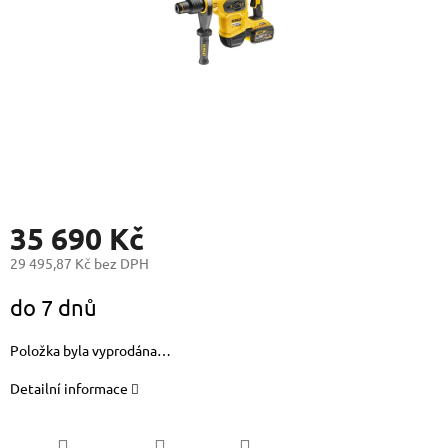
35 690 Kč
29 495,87 Kč bez DPH
Měrná
do 7 dnů
cena:
Položka byla vyprodána…
Detailní informace