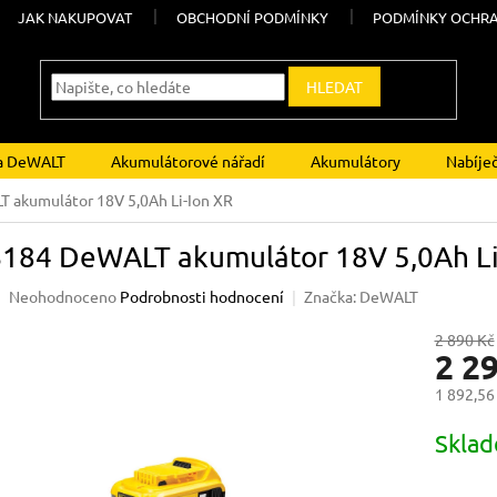
JAK NAKUPOVAT
OBCHODNÍ PODMÍNKY
PODMÍNKY OCHRA
HLEDAT
ka DeWALT
Akumulátorové nářadí
Akumulátory
Nabíje
akumulátor 18V 5,0Ah Li-Ion XR
184 DeWALT akumulátor 18V 5,0Ah Li
Průměrné
Neohodnoceno
Podrobnosti hodnocení
Značka:
DeWALT
hodnocení
produktu
2 890 Kč
2 2
je
0,0
1 892,56
z
5
Měrná
Skla
hvězdiček.
cena: