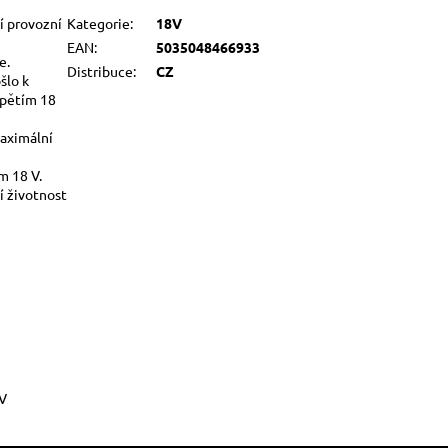
í provozní
Kategorie
:
18V
EAN
:
5035048466933
e.
Distribuce
:
CZ
šlo k
apětím 18
aximální
m 18 V.
í životnost
 V