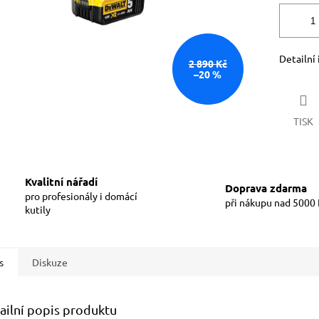
Detailní
2 890 Kč
–20 %
TISK
Kvalitní nářadí
Doprava zdarma
pro profesionály i domácí
při nákupu nad 5000
kutily
s
Diskuze
ailní popis produktu