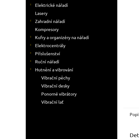
n
Elektrické nářadí
e
Lasery
l
Zahradní nářadí
Kompresory
Kufry a organizéry na nářadí
Elektrocentrály
Příslušenství
Ruční nářadí
Hutnění a vibrování
Vibrační pěchy
Vibrační desky
Ponorné vibrátory
Vibrační lať
Popi
Det