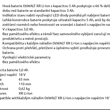
Nová baterie D
WALT XR Li-Ion s kapacitou 5 Ah poskytuje o 66 % delš
E
dobu než baterie se standardní kapacitou 3 Ah.
Indikátor stavu nabití využívající LED diody pomáhá při nabíjení bateri
Lehká konstrukce baterie poskytuje uživateli kapacitu 5 Ah, aniž by do
zvětšení rozměrů nebo hmotnosti ve srovnání s baterií s napájecím n
V s kapacitou 3,0 Ah.
Bez paměťového efektu a téměř bez samovolného vybíjení zaručují m
produktivitu a méně prostojů.
Kompatibilita s každým nářadím D
WALT XR Li-Ion s napájecím napětí
E
Ochrana proti přehřátí, přetížení a úplnému vybití prodlužuje provozn
baterie.
Vynikající elektrické parametry
Bez paměťového efektu
cita baterie
5,0 Ah
jecí napětí
18 V
a
65 mm
th
110 mm
tnost
0,62 kg
ures
XR Li-Ion
atible with
každým nářadím D
WALT XR Li-Ion s napájecím napětím 18
E