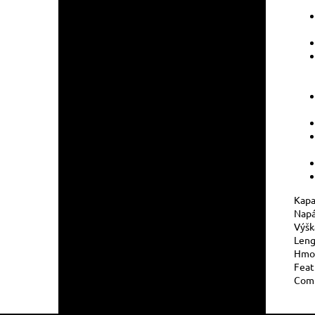
Kapa
Napá
Výšk
Leng
Hmo
Feat
Comp